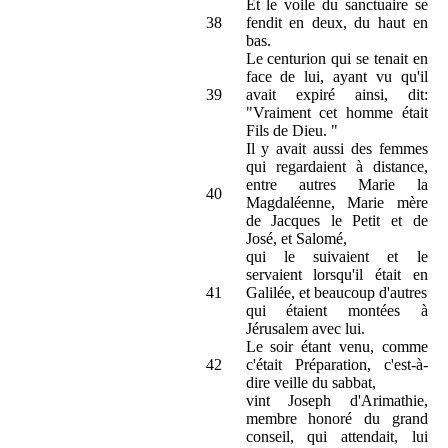
Et le voile du sanctuaire se
38
fendit en deux, du haut en
bas.
Le centurion qui se tenait en
face de lui, ayant vu qu'il
39
avait expiré ainsi, dit:
"Vraiment cet homme était
Fils de Dieu. "
Il y avait aussi des femmes
qui regardaient à distance,
entre autres Marie la
40
Magdaléenne, Marie mère
de Jacques le Petit et de
José, et Salomé,
qui le suivaient et le
servaient lorsqu'il était en
41
Galilée, et beaucoup d'autres
qui étaient montées à
Jérusalem avec lui.
Le soir étant venu, comme
42
c'était Préparation, c'est-à-
dire veille du sabbat,
vint Joseph d'Arimathie,
membre honoré du grand
conseil, qui attendait, lui