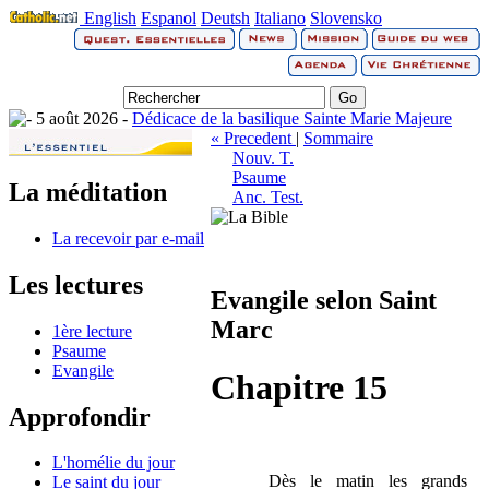
English
Espanol
Deutsh
Italiano
Slovensko
5 août 2026 -
Dédicace de la basilique Sainte Marie Majeure
« Precedent
|
Sommaire
Nouv. T.
Psaume
La méditation
Anc. Test.
La recevoir par e-mail
Les lectures
Evangile selon Saint
Marc
1ère lecture
Psaume
Evangile
Chapitre 15
Approfondir
L'homélie du jour
Dès le matin les grands
Le saint du jour