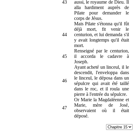
43
aussi, le royaume de Dieu. Il
alla hardiment auprès de
Pilate pour demander le
corps de Jésus.
Mais Pilate s'étonna qu'il fût
déjà mort, fit venir le
44
centurion, et lui demanda s'il
y avait longtemps qu'il était
mort.
Renseigné par le centurion,
45
il accorda le cadavre à
Joseph.
Ayant acheté un linceul, il le
descendit, l'enveloppa dans
le linceul, le déposa dans un
46
sépulcre qui avait été taillé
dans le roc, et il roula une
pierre à l'entrée du sépulcre.
Or Marie la Magdaléenne et
Marie, mère de José,
47
observaient où il était
déposé.