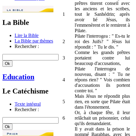
prêtres tinrent conseil avec
les anciens et les scribes,
1
tout le Sanhédrin; après
avoir lié Jésus, ils
La Bible
l'emmenèrent et le remirent à
Pilate.
Lire la Bible
Pilate l'interrogea : " Es-tu le
La Bible par thèmes
2
roi des Juifs? " Jésus lui
Rechercher :
répondit : " Tu le dis. "
Comme les grands prêtres
3
portaient contre lui
beaucoup d'accusations,
Pilate l'interrogea de
nouveau, disant : " Tu ne
Education
4
répons rien? " Vois combien
d'accusations ils portent
Le Catéchisme
contre toi. "
Mais Jésus ne répondit plus
5
rien, en sorte que Pilate était
Texte intégral
dans l'étonnement.
Rechercher :
Or, à chaque fête, il leur
6
relâchait un prisonnier, celui
qu'ils demandaient.
Il y avait dans la prison le
nommé Barabbas, avec les