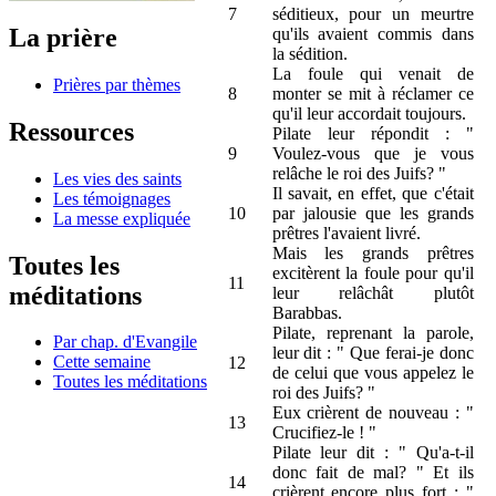
7
séditieux, pour un meurtre
La prière
qu'ils avaient commis dans
la sédition.
La foule qui venait de
Prières par thèmes
8
monter se mit à réclamer ce
qu'il leur accordait toujours.
Ressources
Pilate leur répondit : "
9
Voulez-vous que je vous
relâche le roi des Juifs? "
Les vies des saints
Il savait, en effet, que c'était
Les témoignages
10
par jalousie que les grands
La messe expliquée
prêtres l'avaient livré.
Mais les grands prêtres
Toutes les
excitèrent la foule pour qu'il
11
méditations
leur relâchât plutôt
Barabbas.
Pilate, reprenant la parole,
Par chap. d'Evangile
leur dit : " Que ferai-je donc
Cette semaine
12
de celui que vous appelez le
Toutes les méditations
roi des Juifs? "
Eux crièrent de nouveau : "
13
Crucifiez-le ! "
Pilate leur dit : " Qu'a-t-il
donc fait de mal? " Et ils
14
crièrent encore plus fort : "