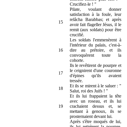
Crucifiez-le ! "
Pilate, voulant donner
satisfaction à la foule, leur
relâcha Barabbas; et après
15
avoir fait flageller Jésus, il le
remit (aux soldats) pour être
crucifié.
Les soldats l'emmenèrent à
l'intérieur du palais, c'est-à-
16
dire au prétoire, et ils
convoquèrent toute la
cohorte.
Ils le revêtirent de pourpre et
le ceignirent d'une couronne
17
d'épines qu'ils avaient
tressée.
Et ils se mirent à le saluer : "
18
Salut, roi des Juifs ! "
Et ils lui frappaient la tête
avec un roseau, et ils lui
19
crachaient dessus et, se
mettant à genoux, ils se
prosternaient devant lui.
Après s'être moqués de lui,
ils lui retirèrent la pourpre,