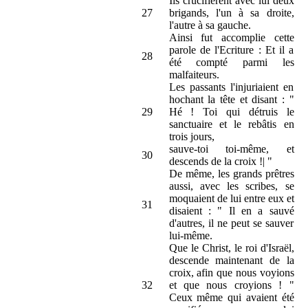
Ils crucifièrent avec lui deux
27
brigands, l'un à sa droite,
l'autre à sa gauche.
Ainsi fut accomplie cette
parole de l'Ecriture : Et il a
28
été compté parmi les
malfaiteurs.
Les passants l'injuriaient en
hochant la tête et disant : "
29
Hé ! Toi qui détruis le
sanctuaire et le rebâtis en
trois jours,
sauve-toi toi-même, et
30
descends de la croix !| "
De même, les grands prêtres
aussi, avec les scribes, se
moquaient de lui entre eux et
31
disaient : " Il en a sauvé
d'autres, il ne peut se sauver
lui-même.
Que le Christ, le roi d'Israël,
descende maintenant de la
croix, afin que nous voyions
32
et que nous croyions ! "
Ceux même qui avaient été