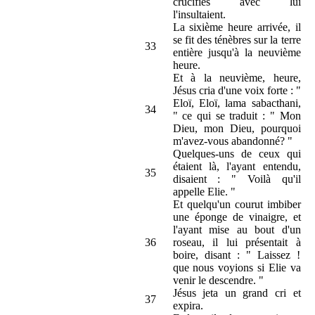
crucifiés avec lui
l'insultaient.
La sixième heure arrivée, il
se fit des ténèbres sur la terre
33
entière jusqu'à la neuvième
heure.
Et à la neuvième, heure,
Jésus cria d'une voix forte : "
Eloï, Eloï, lama sabacthani,
34
" ce qui se traduit : " Mon
Dieu, mon Dieu, pourquoi
m'avez-vous abandonné? "
Quelques-uns de ceux qui
étaient là, l'ayant entendu,
35
disaient : " Voilà qu'il
appelle Elie. "
Et quelqu'un courut imbiber
une éponge de vinaigre, et
l'ayant mise au bout d'un
36
roseau, il lui présentait à
boire, disant : " Laissez !
que nous voyions si Elie va
venir le descendre. "
Jésus jeta un grand cri et
37
expira.