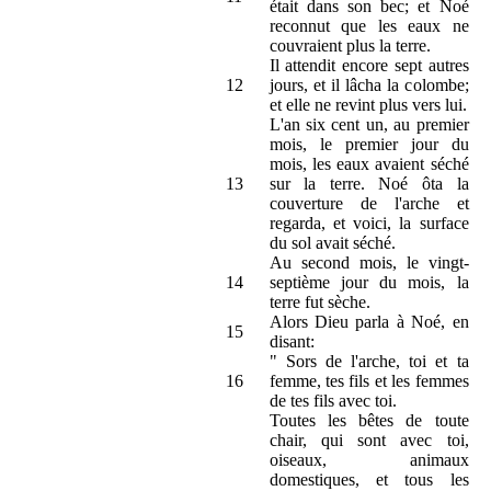
était dans son bec; et Noé
reconnut que les eaux ne
couvraient plus la terre.
Il attendit encore sept autres
12
jours, et il lâcha la colombe;
et elle ne revint plus vers lui.
L'an six cent un, au premier
mois, le premier jour du
mois, les eaux avaient séché
13
sur la terre. Noé ôta la
couverture de l'arche et
regarda, et voici, la surface
du sol avait séché.
Au second mois, le vingt-
14
septième jour du mois, la
terre fut sèche.
Alors Dieu parla à Noé, en
15
disant:
" Sors de l'arche, toi et ta
16
femme, tes fils et les femmes
de tes fils avec toi.
Toutes les bêtes de toute
chair, qui sont avec toi,
oiseaux, animaux
domestiques, et tous les