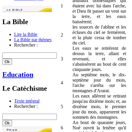
animaux domestiques qui
1
étaient avec lui dans l'arche,
et Dieu fit passer un vent sur
la terre, et les eaux
La Bible
baissèrent;
les sources de l'abîme et les
écluses du ciel se fermèrent,
Lire la Bible
2
et la pluie cessa de tomber
La Bible par thèmes
du ciel.
Rechercher :
Les eaux se retirèrent de
dessus la terre, allant et
3
revenant, et elles
s'abaissèrent au bout de cent
cinquante jours.
Education
Au septième mois, le dix-
septième jour du mois,
4
l'arche s'arrêta sur les
Le Catéchisme
montagnes d'Ararat.
Les eaux allèrent se retirant
Texte intégral
jusqu'au dixième mois; et, au
Rechercher :
5
dixième mois, le premier
jour du mois, apparurent les
sommets des montagnes.
Au bout de quarante jours,
6
Noé ouvrit la fenêtre qu'il