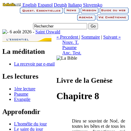
English
Espanol
Deutsh
Italiano
Slovensko
6 août 2026 -
Saint Oswald
« Precedent
|
Sommaire
|
Suivant »
Nouv. T.
Psaume
La méditation
Anc. Test.
La recevoir par e-mail
Les lectures
Livre de la Genèse
1ère lecture
Chapitre 8
Psaume
Evangile
Approfondir
Dieu se souvint de Noé, de
L'homélie du jour
toutes les bêtes et de tous les
Le saint du jour