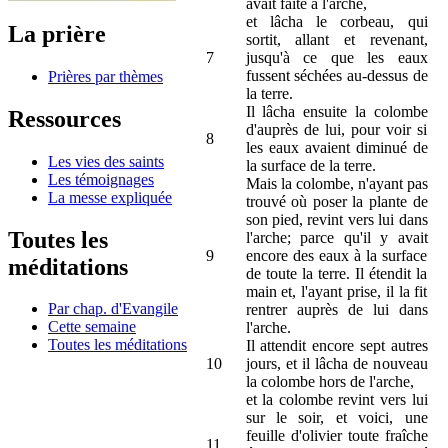
avait faite à l'arche,
et lâcha le corbeau, qui
La prière
sortit, allant et revenant,
7
jusqu'à ce que les eaux
fussent séchées au-dessus de
Prières par thèmes
la terre.
Il lâcha ensuite la colombe
Ressources
d'auprès de lui, pour voir si
8
les eaux avaient diminué de
Les vies des saints
la surface de la terre.
Les témoignages
Mais la colombe, n'ayant pas
La messe expliquée
trouvé où poser la plante de
son pied, revint vers lui dans
Toutes les
l'arche; parce qu'il y avait
9
encore des eaux à la surface
méditations
de toute la terre. Il étendit la
main et, l'ayant prise, il la fit
Par chap. d'Evangile
rentrer auprès de lui dans
Cette semaine
l'arche.
Toutes les méditations
Il attendit encore sept autres
10
jours, et il lâcha de nouveau
la colombe hors de l'arche,
et la colombe revint vers lui
sur le soir, et voici, une
feuille d'olivier toute fraîche
11