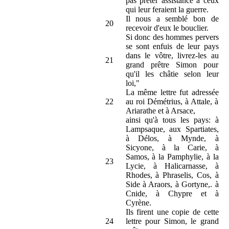
pas prêter assistance à ceux
qui leur feraient la guerre.
Il nous a semblé bon de
20
recevoir d'eux le bouclier.
Si donc des hommes pervers
se sont enfuis de leur pays
dans le vôtre, livrez-les au
21
grand prêtre Simon pour
qu'il les châtie selon leur
loi,"
La même lettre fut adressée
22
au roi Démétrius, à Attale, à
Ariarathe et à Arsace,
ainsi qu'à tous les pays: à
Lampsaque, aux Spartiates,
à Délos, à Mynde, à
Sicyone, à la Carie, à
Samos, à la Pamphylie, à la
23
Lycie, à Halicarnasse, à
Rhodes, à Phraselis, Cos, à
Side à Araors, à Gortyne,. à
Cnide, à Chypre et à
Cyrène.
Ils firent une copie de cette
24
lettre pour Simon, le grand