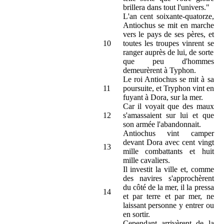
brillera dans tout l'univers."
L'an cent soixante-quatorze,
Antiochus se mit en marche
vers le pays de ses pères, et
10
toutes les troupes vinrent se
ranger auprès de lui, de sorte
que peu d'hommes
demeurèrent à Typhon.
Le roi Antiochus se mit à sa
11
poursuite, et Tryphon vint en
fuyant à Dora, sur la mer.
Car il voyait que des maux
12
s'amassaient sur lui et que
son armée l'abandonnait.
Antiochus vint camper
devant Dora avec cent vingt
13
mille combattants et huit
mille cavaliers.
Il investit la ville et, comme
des navires s'approchèrent
du côté de la mer, il la pressa
14
et par terre et par mer, ne
laissant personne y entrer ou
en sortir.
Cependant arrivèrent de la