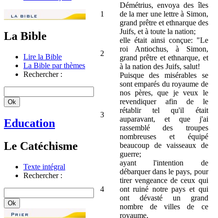
Démétrius, envoya des îles
1
de la mer une lettre à Simon,
grand prêtre et ethnarque des
Juifs, et à toute la nation;
La Bible
elle était ainsi conçue: "Le
roi Antiochus, à Simon,
2
Lire la Bible
grand prêtre et ethnarque, et
La Bible par thèmes
à la nation des Juifs, salut!
Rechercher :
Puisque des misérables se
sont emparés du royaume de
nos pères, que je veux le
revendiquer afin de le
rétablir tel qu'il était
3
auparavant, et que j'ai
Education
rassemblé des troupes
nombreuses et équipé
Le Catéchisme
beaucoup de vaisseaux de
guerre;
ayant l'intention de
Texte intégral
débarquer dans le pays, pour
Rechercher :
tirer vengeance de ceux qui
4
ont ruiné notre pays et qui
ont dévasté un grand
nombre de villes de ce
royaume,