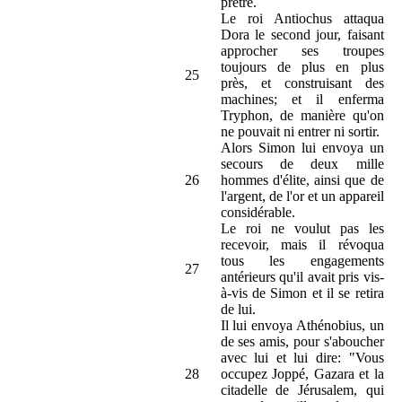
prêtre.
Le roi Antiochus attaqua
Dora le second jour, faisant
approcher ses troupes
toujours de plus en plus
25
près, et construisant des
machines; et il enferma
Tryphon, de manière qu'on
ne pouvait ni entrer ni sortir.
Alors Simon lui envoya un
secours de deux mille
26
hommes d'élite, ainsi que de
l'argent, de l'or et un appareil
considérable.
Le roi ne voulut pas les
recevoir, mais il révoqua
tous les engagements
27
antérieurs qu'il avait pris vis-
à-vis de Simon et il se retira
de lui.
Il lui envoya Athénobius, un
de ses amis, pour s'aboucher
avec lui et lui dire: "Vous
28
occupez Joppé, Gazara et la
citadelle de Jérusalem, qui