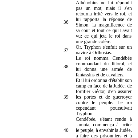
Athénobius ne lui répondit
pas un mot, niais il s'en
retourna irrité vers le roi, et
lui rapporta la réponse de
36
Simon, la magnificence de
sa cour et tout ce qu'il avait
vu; ce qui jeta le roi dans
une grande colère.
Or, Tryphon s'enfuit sur un
37
navire à Orthosias.
Le roi nomma Cendébée
commandant du littoral, et
38
lui donna une armée de
fantassins et de cavaliers.
Et il lui ordonna d'établir son
camp en face de la Judée, de
fortifier Gédor, d'en assurer
39
les portes et de guerroyer
contre le peuple. Le roi
cependant poursuivait
Tryphon.
Cendébée, s'étant rendu à
Jamnia, commença à irriter
40
le peuple, à envahir la Judée,
à faire des prisonniers et à