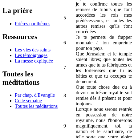
je te confirme toutes les
La prière
remises de tributs que t'ont
accordées les rois mes
5
prédécesseurs, et toutes les
Prières par thèmes
autres remises qu'ils t'ont
concédées.
Ressources
Je te permets de frapper
6
monnaie à ton empreinte
pour ton pays.
Les vies des saints
Que Jérusalem et le temple
Les témoignages
soient libres; que toutes les
La messe expliquée
armes que tu as fabriquées et
7
les forteresses que tu as
Toutes les
bâties et que tu occupes te
méditations
demeurent.
Que toute chose due ou à
devoir au trésor royal te soit
Par chap. d'Evangile
8
remise dès à présent et pour
Cette semaine
toujours.
Toutes les méditations
Lorsque nous serons rentrés
en possession de notre
royaume, nous t'honorerons
9
magnifiquement, toi, ta
nation et le sanctuaire, de
telle sorte que votre gloire