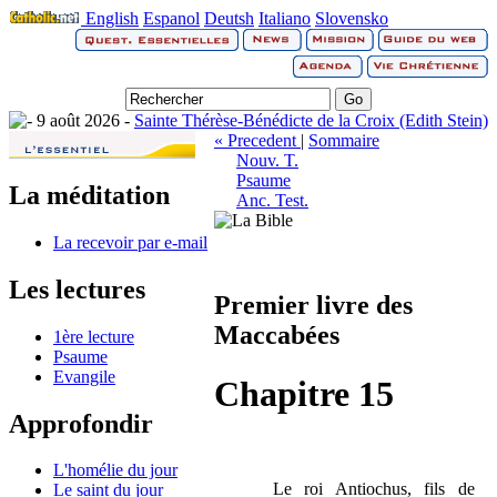
English
Espanol
Deutsh
Italiano
Slovensko
9 août 2026 -
Sainte Thérèse-Bénédicte de la Croix (Edith Stein)
« Precedent
|
Sommaire
Nouv. T.
Psaume
La méditation
Anc. Test.
La recevoir par e-mail
Les lectures
Premier livre des
Maccabées
1ère lecture
Psaume
Evangile
Chapitre 15
Approfondir
L'homélie du jour
Le roi Antiochus, fils de
Le saint du jour