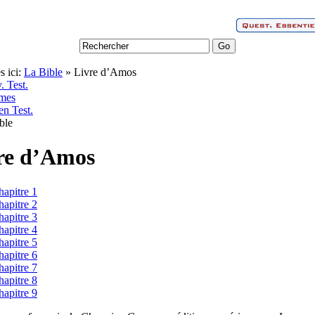
s ici:
La Bible
» Livre d’Amos
. Test.
mes
en Test.
re d’Amos
hapitre 1
hapitre 2
hapitre 3
hapitre 4
hapitre 5
hapitre 6
hapitre 7
hapitre 8
hapitre 9