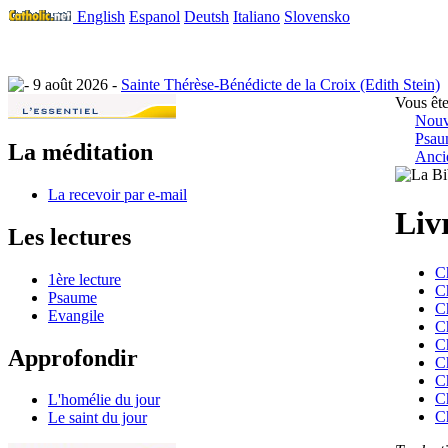
English
Espanol
Deutsh
Italiano
Slovensko
9 août 2026 -
Sainte Thérèse-Bénédicte de la Croix (Edith Stein)
Vous ête
Nouv
Psau
La méditation
Anci
La recevoir par e-mail
Liv
Les lectures
C
1ère lecture
C
Psaume
C
Evangile
C
C
Approfondir
C
C
C
L'homélie du jour
C
Le saint du jour