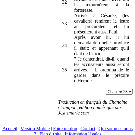
32
ils retournèrent à la
forteresse.
Arrivés à Césarée, (les
cavaliers) remirent la lettre
33
au procurateur et lui
présentèrent aussi Paul.
Après avoir lu, il lui
demanda de quelle province
34
il était; et apprenant qu'il
était de Cilicie:
" Je t'entendrai, dit-il, quand
tes accusateurs aussi seront
35
arrivés. " Il ordonna de le
garder dans le prétoire
d'Hérode.
Traduction en français du Chanoine
Crampon, édition numérique par
Jesusmarie.com
Accueil
|
Version Mobile
|
Faire un don
|
Contact
|
Qui sommes nous
?
|
Plan du site
|
Information légales