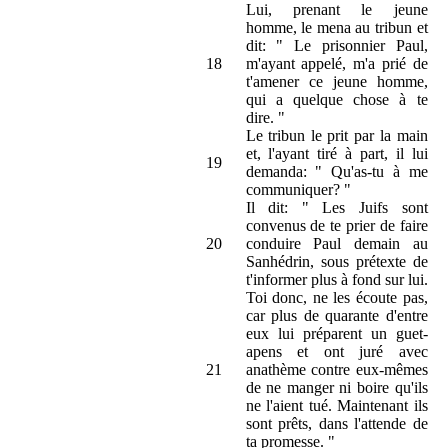
Lui, prenant le jeune
homme, le mena au tribun et
dit: " Le prisonnier Paul,
18
m'ayant appelé, m'a prié de
t'amener ce jeune homme,
qui a quelque chose à te
dire. "
Le tribun le prit par la main
et, l'ayant tiré à part, il lui
19
demanda: " Qu'as-tu à me
communiquer? "
Il dit: " Les Juifs sont
convenus de te prier de faire
20
conduire Paul demain au
Sanhédrin, sous prétexte de
t'informer plus à fond sur lui.
Toi donc, ne les écoute pas,
car plus de quarante d'entre
eux lui préparent un guet-
apens et ont juré avec
21
anathème contre eux-mêmes
de ne manger ni boire qu'ils
ne l'aient tué. Maintenant ils
sont prêts, dans l'attende de
ta promesse. "