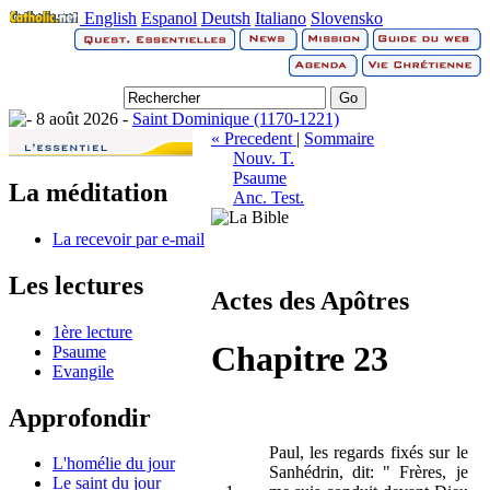
English
Espanol
Deutsh
Italiano
Slovensko
8 août 2026 -
Saint Dominique (1170-1221)
« Precedent
|
Sommaire
Nouv. T.
Psaume
La méditation
Anc. Test.
La recevoir par e-mail
Les lectures
Actes des Apôtres
1ère lecture
Chapitre 23
Psaume
Evangile
Approfondir
Paul, les regards fixés sur le
L'homélie du jour
Sanhédrin, dit: " Frères, je
Le saint du jour