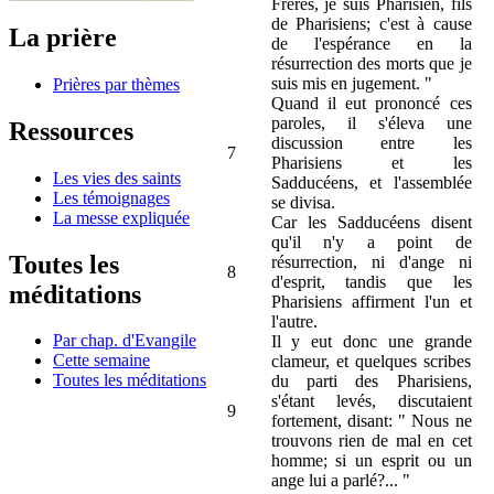
Frères, je suis Pharisien, fils
de Pharisiens; c'est à cause
La prière
de l'espérance en la
résurrection des morts que je
suis mis en jugement. "
Prières par thèmes
Quand il eut prononcé ces
paroles, il s'éleva une
Ressources
discussion entre les
7
Pharisiens et les
Les vies des saints
Sadducéens, et l'assemblée
Les témoignages
se divisa.
La messe expliquée
Car les Sadducéens disent
qu'il n'y a point de
Toutes les
résurrection, ni d'ange ni
8
d'esprit, tandis que les
méditations
Pharisiens affirment l'un et
l'autre.
Par chap. d'Evangile
Il y eut donc une grande
Cette semaine
clameur, et quelques scribes
Toutes les méditations
du parti des Pharisiens,
s'étant levés, discutaient
9
fortement, disant: " Nous ne
trouvons rien de mal en cet
homme; si un esprit ou un
ange lui a parlé?... "