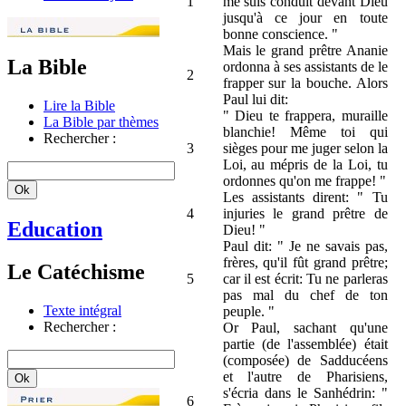
1
me suis conduit devant Dieu
jusqu'à ce jour en toute
bonne conscience. "
Mais le grand prêtre Ananie
La Bible
ordonna à ses assistants de le
2
frapper sur la bouche. Alors
Paul lui dit:
Lire la Bible
" Dieu te frappera, muraille
La Bible par thèmes
blanchie! Même toi qui
Rechercher :
3
sièges pour me juger selon la
Loi, au mépris de la Loi, tu
ordonnes qu'on me frappe! "
Les assistants dirent: " Tu
4
injuries le grand prêtre de
Education
Dieu! "
Paul dit: " Je ne savais pas,
frères, qu'il fût grand prêtre;
Le Catéchisme
5
car il est écrit: Tu ne parleras
pas mal du chef de ton
Texte intégral
peuple. "
Rechercher :
Or Paul, sachant qu'une
partie (de l'assemblée) était
(composée) de Sadducéens
et l'autre de Pharisiens,
s'écria dans le Sanhédrin: "
6