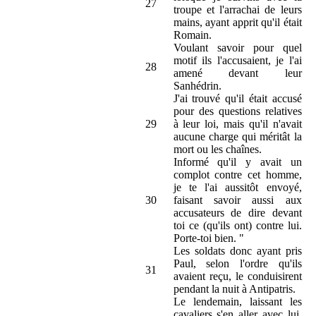
27
troupe et l'arrachai de leurs
mains, ayant apprit qu'il était
Romain.
Voulant savoir pour quel
motif ils l'accusaient, je l'ai
28
amené devant leur
Sanhédrin.
J'ai trouvé qu'il était accusé
pour des questions relatives
29
à leur loi, mais qu'il n'avait
aucune charge qui méritât la
mort ou les chaînes.
Informé qu'il y avait un
complot contre cet homme,
je te l'ai aussitôt envoyé,
30
faisant savoir aussi aux
accusateurs de dire devant
toi ce (qu'ils ont) contre lui.
Porte-toi bien. "
Les soldats donc ayant pris
Paul, selon l'ordre qu'ils
31
avaient reçu, le conduisirent
pendant la nuit à Antipatris.
Le lendemain, laissant les
cavaliers s'en aller avec lui,