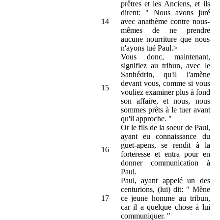
prêtres et les Anciens, et ils
dirent: " Nous avons juré
14
avec anathème contre nous-
mêmes de ne prendre
aucune nourriture que nous
n'ayons tué Paul.>
Vous donc, maintenant,
signifiez au tribun, avec le
Sanhédrin, qu'il l'amène
devant vous, comme si vous
15
vouliez examiner plus à fond
son affaire, et nous, nous
sommes prêts à le tuer avant
qu'il approche. "
Or le fils de la soeur de Paul,
ayant eu connaissance du
guet-apens, se rendit à la
16
forteresse et entra pour en
donner communication à
Paul.
Paul, ayant appelé un des
centurions, (lui) dit: " Mène
17
ce jeune homme au tribun,
car il a quelque chose à lui
communiquer. "