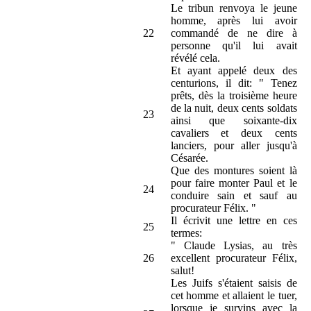
Le tribun renvoya le jeune
homme, après lui avoir
22
commandé de ne dire à
personne qu'il lui avait
révélé cela.
Et ayant appelé deux des
centurions, il dit: " Tenez
prêts, dès la troisième heure
de la nuit, deux cents soldats
23
ainsi que soixante-dix
cavaliers et deux cents
lanciers, pour aller jusqu'à
Césarée.
Que des montures soient là
pour faire monter Paul et le
24
conduire sain et sauf au
procurateur Félix. "
Il écrivit une lettre en ces
25
termes:
" Claude Lysias, au très
26
excellent procurateur Félix,
salut!
Les Juifs s'étaient saisis de
cet homme et allaient le tuer,
lorsque je survins avec la