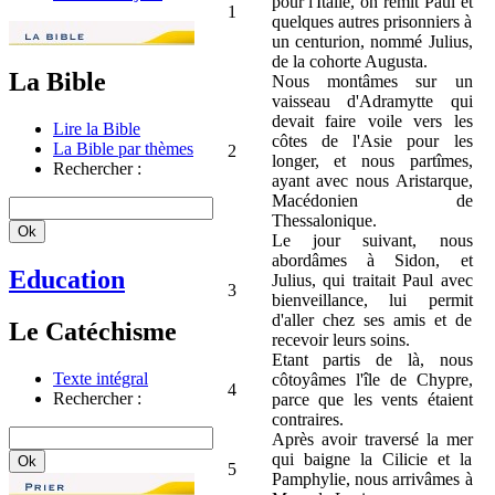
pour l'Italie, on remit Paul et
1
quelques autres prisonniers à
un centurion, nommé Julius,
de la cohorte Augusta.
La Bible
Nous montâmes sur un
vaisseau d'Adramytte qui
devait faire voile vers les
Lire la Bible
côtes de l'Asie pour les
La Bible par thèmes
2
longer, et nous partîmes,
Rechercher :
ayant avec nous Aristarque,
Macédonien de
Thessalonique.
Le jour suivant, nous
abordâmes à Sidon, et
Education
Julius, qui traitait Paul avec
3
bienveillance, lui permit
d'aller chez ses amis et de
Le Catéchisme
recevoir leurs soins.
Etant partis de là, nous
Texte intégral
côtoyâmes l'île de Chypre,
4
Rechercher :
parce que les vents étaient
contraires.
Après avoir traversé la mer
qui baigne la Cilicie et la
5
Pamphylie, nous arrivâmes à