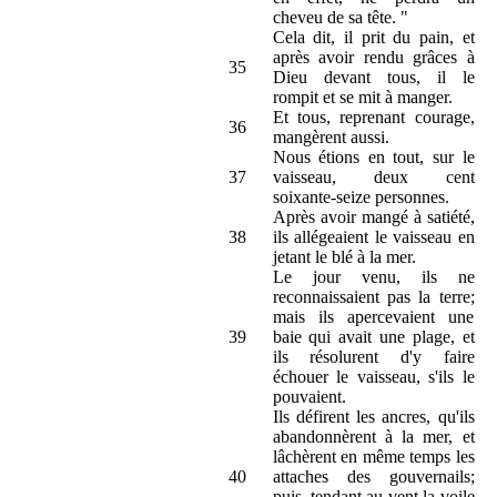
cheveu de sa tête. "
Cela dit, il prit du pain, et
après avoir rendu grâces à
35
Dieu devant tous, il le
rompit et se mit à manger.
Et tous, reprenant courage,
36
mangèrent aussi.
Nous étions en tout, sur le
37
vaisseau, deux cent
soixante-seize personnes.
Après avoir mangé à satiété,
38
ils allégeaient le vaisseau en
jetant le blé à la mer.
Le jour venu, ils ne
reconnaissaient pas la terre;
mais ils apercevaient une
39
baie qui avait une plage, et
ils résolurent d'y faire
échouer le vaisseau, s'ils le
pouvaient.
Ils défirent les ancres, qu'ils
abandonnèrent à la mer, et
lâchèrent en même temps les
40
attaches des gouvernails;
puis, tendant au vent la voile