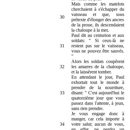
Mais comme les matelots
cherchaient à s'échapper du
vaisseau et que, sous
30
prétexte d'élonger des ancres
de la proue, ils descendaient
la chaloupe à la mer,
Paul dit au centurion et aux
soldats: " Si ceux-là ne
31
restent pas sur le vaisseau,
vous ne pouvez être sauvés.
"
Alors les soldats coupèrent
32
les amarres de la chaloupe,
et la laissèrent tomber.
En attendant le jour, Paul
exhortait tout le monde à
prendre de la nourriture,
33
disant: " C'est aujourd'hui le
quatorzième jour que vous
passez dans l'attente, à jeun,
sans rien prendre.
Je vous engage donc à
manger, car cela importe à
34
votre salut; aucun de vous,
en effet, ne perdra un