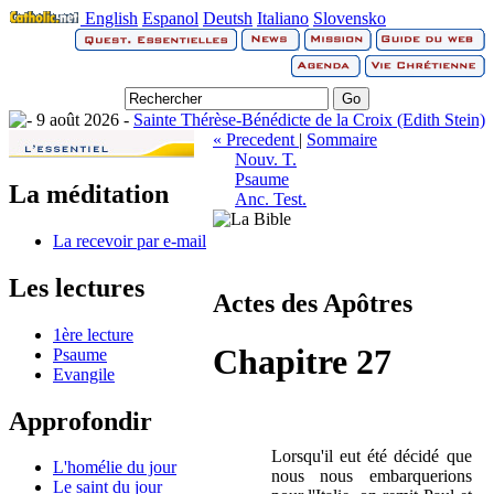
English
Espanol
Deutsh
Italiano
Slovensko
9 août 2026 -
Sainte Thérèse-Bénédicte de la Croix (Edith Stein)
« Precedent
|
Sommaire
Nouv. T.
Psaume
La méditation
Anc. Test.
La recevoir par e-mail
Les lectures
Actes des Apôtres
1ère lecture
Chapitre 27
Psaume
Evangile
Approfondir
Lorsqu'il eut été décidé que
L'homélie du jour
nous nous embarquerions
Le saint du jour