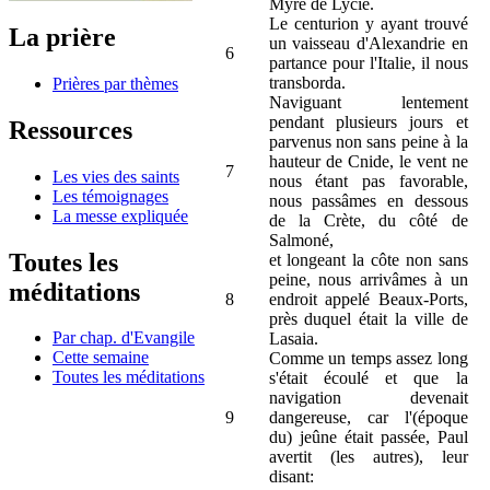
Myre de Lycie.
Le centurion y ayant trouvé
La prière
un vaisseau d'Alexandrie en
6
partance pour l'Italie, il nous
transborda.
Prières par thèmes
Naviguant lentement
pendant plusieurs jours et
Ressources
parvenus non sans peine à la
hauteur de Cnide, le vent ne
7
Les vies des saints
nous étant pas favorable,
Les témoignages
nous passâmes en dessous
La messe expliquée
de la Crète, du côté de
Salmoné,
Toutes les
et longeant la côte non sans
peine, nous arrivâmes à un
méditations
8
endroit appelé Beaux-Ports,
près duquel était la ville de
Par chap. d'Evangile
Lasaia.
Cette semaine
Comme un temps assez long
Toutes les méditations
s'était écoulé et que la
navigation devenait
9
dangereuse, car l'(époque
du) jeûne était passée, Paul
avertit (les autres), leur
disant: