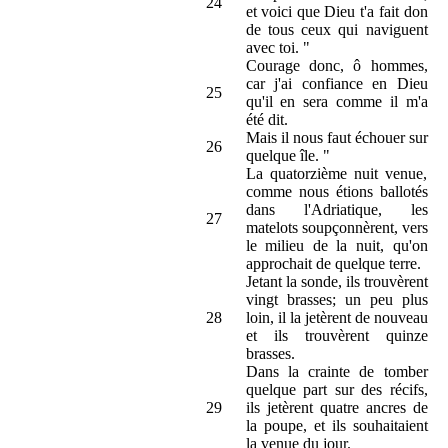
24
et voici que Dieu t'a fait don
de tous ceux qui naviguent
avec toi. "
Courage donc, ô hommes,
car j'ai confiance en Dieu
25
qu'il en sera comme il m'a
été dit.
Mais il nous faut échouer sur
26
quelque île. "
La quatorzième nuit venue,
comme nous étions ballotés
dans l'Adriatique, les
27
matelots soupçonnèrent, vers
le milieu de la nuit, qu'on
approchait de quelque terre.
Jetant la sonde, ils trouvèrent
vingt brasses; un peu plus
28
loin, il la jetèrent de nouveau
et ils trouvèrent quinze
brasses.
Dans la crainte de tomber
quelque part sur des récifs,
29
ils jetèrent quatre ancres de
la poupe, et ils souhaitaient
la venue du jour.