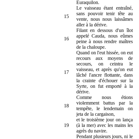
Euraquilon.
Le vaisseau étant entraîné,
sans pouvoir tenir tête au
15
vente, nous nous laissâmes
aller à la dérive.
Filant en dessous d'un îlot
appelé Cauda, nous eûmes
16
peine à nous rendre maîtres
de la chaloupe.
Quand on l'eut hissée, on eut
recours aux moyens de
secours, on ceintra le
vaisseau, et après qu'on eut
17
lâché l'ancre flottante, dans
la crainte d'échouer sur la
Syrte, on fut emporté à la
dérive.
Comme nous étions
violemment battus par la
18
tempête, le lendemain on
jeta de la cargaison,
et le troisième jour on lança
19
(à la mer) avec les mains les
agrès du navire.
Pendant plusieurs jours, ni le