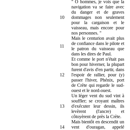
" O hommes, je vois que la
navigation va se faire avec
du danger et de graves
10
dommages non seulement
pour la cargaison et le
vaisseau, mais encore pour
nos personnes. "
Mais le centurion avait plus
de confiance dans le pilote et
11
le patron du vaisseau que
dans les dires de Paul.
Et comme le port n'était pas
bon pour hiverner, la plupart
furent d'avis d'en partir, dans
12
l'espoir de rallier, pour (y)
passer l'hiver, Phénix, port
de Crète qui regarde le sud-
ouest et le nord-ouest.
Un léger vent du sud vint à
souffler; se croyant maîtres
13
d'exécuter leur dessin, ils
levèrent (l'ancre) et
côtoyèrent de près la Crète.
Mais bientôt en descendit un
14
vent d'ouragan, appelé