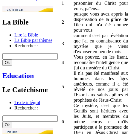
1
prisonnier du Christ pour
vous, païens...
puisque vous avez appris la
dispensation de la grâce de
La Bible
2
Dieu qui m'a été donnée
pour vous,
Lire la Bible
comment c'est par révélation
La Bible par thèmes
que j'ai eu connaissance du
3
Rechercher :
mystère que je viens
d'exposer en peu de mots.
Vous pouvez, en les lisant,
4
reconnaître l'intelligence que
j'ai du mystère du Christ.
Il n'a pas été manifesté aux
Education
hommes dans les âges
antérieurs, comme il a été
5
Le Catéchisme
révélé de nos jours par
l'Esprit aux saints apôtres et
prophètes de Jésus-Christ.
Texte intégral
Ce mystère, c'est que les
Rechercher :
Gentils sont héritiers avec
les Juifs, et membres du
6
même corps et qu'ils
participent à la promesse de
Dieu en Jésus-Christ par