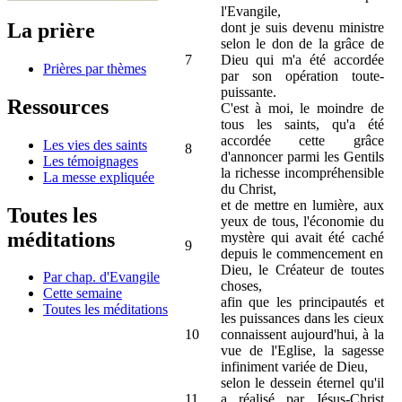
l'Evangile,
La prière
dont je suis devenu ministre
selon le don de la grâce de
7
Dieu qui m'a été accordée
Prières par thèmes
par son opération toute-
puissante.
Ressources
C'est à moi, le moindre de
tous les saints, qu'a été
accordée cette grâce
Les vies des saints
8
d'annoncer parmi les Gentils
Les témoignages
la richesse incompréhensible
La messe expliquée
du Christ,
et de mettre en lumière, aux
Toutes les
yeux de tous, l'économie du
méditations
mystère qui avait été caché
9
depuis le commencement en
Dieu, le Créateur de toutes
Par chap. d'Evangile
choses,
Cette semaine
afin que les principautés et
Toutes les méditations
les puissances dans les cieux
10
connaissent aujourd'hui, à la
vue de l'Eglise, la sagesse
infiniment variée de Dieu,
selon le dessein éternel qu'il
11
a réalisé par Jésus-Christ