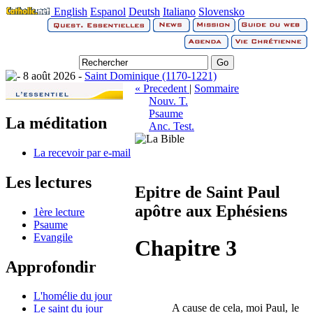
English
Espanol
Deutsh
Italiano
Slovensko
8 août 2026 -
Saint Dominique (1170-1221)
« Precedent
|
Sommaire
Nouv. T.
Psaume
La méditation
Anc. Test.
La recevoir par e-mail
Les lectures
Epitre de Saint Paul
apôtre aux Ephésiens
1ère lecture
Psaume
Evangile
Chapitre 3
Approfondir
L'homélie du jour
A cause de cela, moi Paul, le
Le saint du jour