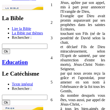
Jésus, apôtre par son appel,
1
mis à part pour annoncer
l'Evangile de Dieu,
Evangile que Dieu avait
La Bible
promis auparavant par ses
2
prophètes dans les saintes
Lire la Bible
Ecritures,
La Bible par thèmes
touchant son Fils (né de la
Rechercher :
3
postérité de David selon la
chair,
et déclaré Fils de Dieu
miraculeusement, selon
l'Esprit de sainteté, par une
4
résurrection d'entre les
Education
morts), Jésus-Christ Notre-
Seigneur,
Le Catéchisme
par qui nous avons reçu la
grâce et l'apostolat, pour
5
amener en son nom à
Texte intégral
l'obéissance de la foi tous les
Rechercher :
Gentils,
du nombre desquels vous
6
êtes, vous aussi, par appel de
Jésus-Christ, -
à tous les bien-aimés de