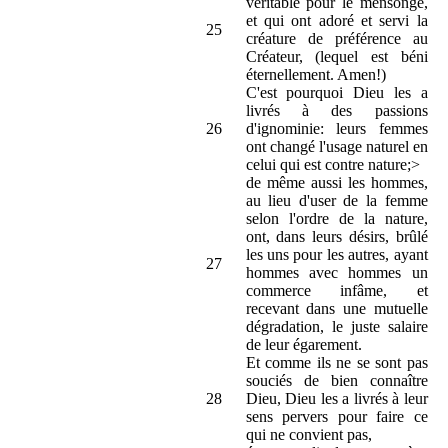
véritable pour le mensonge,
et qui ont adoré et servi la
25
créature de préférence au
Créateur, (lequel est béni
éternellement. Amen!)
C'est pourquoi Dieu les a
livrés à des passions
26
d'ignominie: leurs femmes
ont changé l'usage naturel en
celui qui est contre nature;>
de même aussi les hommes,
au lieu d'user de la femme
selon l'ordre de la nature,
ont, dans leurs désirs, brûlé
les uns pour les autres, ayant
27
hommes avec hommes un
commerce infâme, et
recevant dans une mutuelle
dégradation, le juste salaire
de leur égarement.
Et comme ils ne se sont pas
souciés de bien connaître
28
Dieu, Dieu les a livrés à leur
sens pervers pour faire ce
qui ne convient pas,