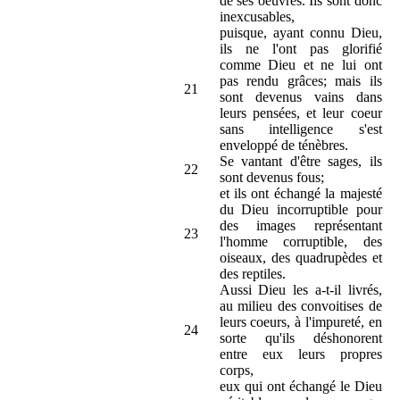
de ses oeuvres. Ils sont donc
inexcusables,
puisque, ayant connu Dieu,
ils ne l'ont pas glorifié
comme Dieu et ne lui ont
pas rendu grâces; mais ils
21
sont devenus vains dans
leurs pensées, et leur coeur
sans intelligence s'est
enveloppé de ténèbres.
Se vantant d'être sages, ils
22
sont devenus fous;
et ils ont échangé la majesté
du Dieu incorruptible pour
des images représentant
23
l'homme corruptible, des
oiseaux, des quadrupèdes et
des reptiles.
Aussi Dieu les a-t-il livrés,
au milieu des convoitises de
leurs coeurs, à l'impureté, en
24
sorte qu'ils déshonorent
entre eux leurs propres
corps,
eux qui ont échangé le Dieu