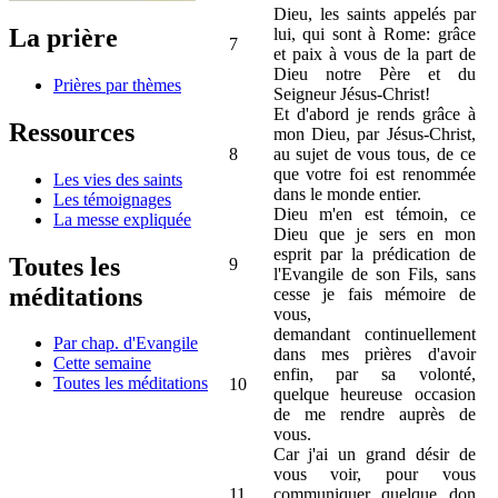
Dieu, les saints appelés par
La prière
lui, qui sont à Rome: grâce
7
et paix à vous de la part de
Dieu notre Père et du
Prières par thèmes
Seigneur Jésus-Christ!
Et d'abord je rends grâce à
Ressources
mon Dieu, par Jésus-Christ,
8
au sujet de vous tous, de ce
que votre foi est renommée
Les vies des saints
dans le monde entier.
Les témoignages
Dieu m'en est témoin, ce
La messe expliquée
Dieu que je sers en mon
esprit par la prédication de
Toutes les
9
l'Evangile de son Fils, sans
méditations
cesse je fais mémoire de
vous,
demandant continuellement
Par chap. d'Evangile
dans mes prières d'avoir
Cette semaine
enfin, par sa volonté,
Toutes les méditations
10
quelque heureuse occasion
de me rendre auprès de
vous.
Car j'ai un grand désir de
vous voir, pour vous
11
communiquer quelque don