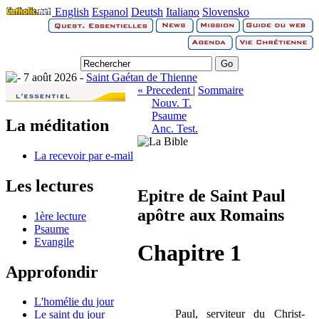
English
Espanol
Deutsh
Italiano
Slovensko
7 août 2026 -
Saint Gaétan de Thienne
« Precedent
|
Sommaire
Nouv. T.
Psaume
La méditation
Anc. Test.
La recevoir par e-mail
Les lectures
Epitre de Saint Paul
apôtre aux Romains
1ère lecture
Psaume
Evangile
Chapitre 1
Approfondir
L'homélie du jour
Paul, serviteur du Christ-
Le saint du jour