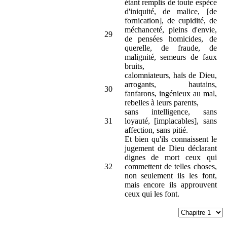
étant remplis de toute espèce
d'iniquité, de malice, [de
fornication], de cupidité, de
méchanceté, pleins d'envie,
29
de pensées homicides, de
querelle, de fraude, de
malignité, semeurs de faux
bruits,
calomniateurs, haïs de Dieu,
arrogants, hautains,
30
fanfarons, ingénieux au mal,
rebelles à leurs parents,
sans intelligence, sans
31
loyauté, [implacables], sans
affection, sans pitié.
Et bien qu'ils connaissent le
jugement de Dieu déclarant
dignes de mort ceux qui
32
commettent de telles choses,
non seulement ils les font,
mais encore ils approuvent
ceux qui les font.