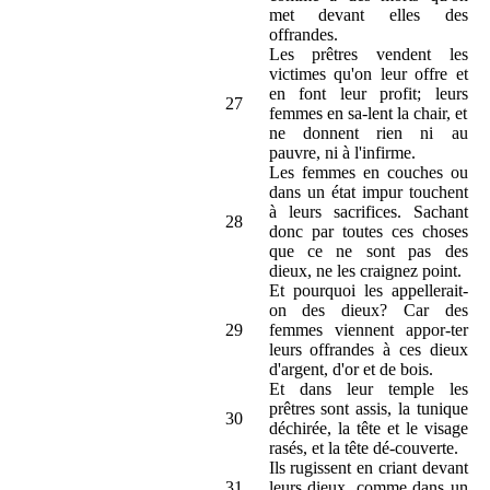
met devant elles des
offrandes.
Les prêtres vendent les
victimes qu'on leur offre et
en font leur profit; leurs
27
femmes en sa-lent la chair, et
ne donnent rien ni au
pauvre, ni à l'infirme.
Les femmes en couches ou
dans un état impur touchent
à leurs sacrifices. Sachant
28
donc par toutes ces choses
que ce ne sont pas des
dieux, ne les craignez point.
Et pourquoi les appellerait-
on des dieux? Car des
29
femmes viennent appor-ter
leurs offrandes à ces dieux
d'argent, d'or et de bois.
Et dans leur temple les
prêtres sont assis, la tunique
30
déchirée, la tête et le visage
rasés, et la tête dé-couverte.
Ils rugissent en criant devant
31
leurs dieux, comme dans un