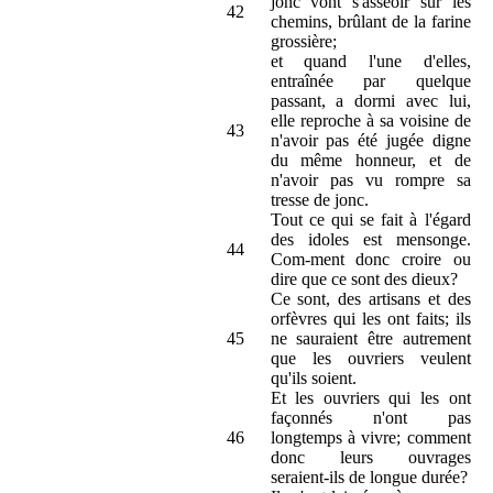
jonc vont s'asseoir sur les
42
chemins, brûlant de la farine
grossière;
et quand l'une d'elles,
entraînée par quelque
passant, a dormi avec lui,
elle reproche à sa voisine de
43
n'avoir pas été jugée digne
du même honneur, et de
n'avoir pas vu rompre sa
tresse de jonc.
Tout ce qui se fait à l'égard
des idoles est mensonge.
44
Com-ment donc croire ou
dire que ce sont des dieux?
Ce sont, des artisans et des
orfèvres qui les ont faits; ils
45
ne sauraient être autrement
que les ouvriers veulent
qu'ils soient.
Et les ouvriers qui les ont
façonnés n'ont pas
46
longtemps à vivre; comment
donc leurs ouvrages
seraient-ils de longue durée?