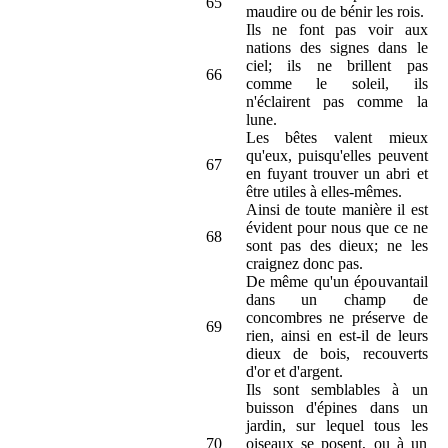
65
maudire ou de bénir les rois.
Ils ne font pas voir aux
nations des signes dans le
ciel; ils ne brillent pas
66
comme le soleil, ils
n'éclairent pas comme la
lune.
Les bêtes valent mieux
qu'eux, puisqu'elles peuvent
67
en fuyant trouver un abri et
être utiles à elles-mêmes.
Ainsi de toute manière il est
évident pour nous que ce ne
68
sont pas des dieux; ne les
craignez donc pas.
De même qu'un épouvantail
dans un champ de
concombres ne préserve de
69
rien, ainsi en est-il de leurs
dieux de bois, recouverts
d'or et d'argent.
Ils sont semblables à un
buisson d'épines dans un
jardin, sur lequel tous les
70
oiseaux se posent, ou à un