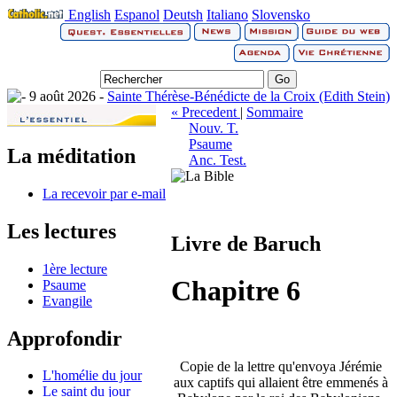
English
Espanol
Deutsh
Italiano
Slovensko
9 août 2026 -
Sainte Thérèse-Bénédicte de la Croix (Edith Stein)
« Precedent
|
Sommaire
Nouv. T.
Psaume
La méditation
Anc. Test.
La recevoir par e-mail
Les lectures
Livre de Baruch
1ère lecture
Chapitre 6
Psaume
Evangile
Approfondir
Copie de la lettre qu'envoya Jérémie
L'homélie du jour
aux captifs qui allaient être emmenés à
Le saint du jour