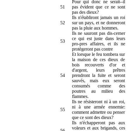
Pour qui donc ne serait--il
51
pas évident que ce ne sont
pas des dieux?
Ils n'établiront jamais un roi
52
sur un pays, et ne donneront
pas la pluie aux hommes.
Ils ne sauront pas dis-cerner
ce qui est juste dans leurs
53
pro-pres affaires, et ils ne
protègeront pas contre
Et lorsque le feu tombera sur
la maison de ces dieux de
bois recouverts d'or et
d'argent, leurs prêtres
54
prendront la fuite et seront
sauvés, mais eux seront
consumés comme des
poutres au milieu des
flammes.
Ils ne résisteront ni à un roi,
ni à une armée ennemie:
55
comment admettre ou penser
que ce sont des dieux?
Ils n'échapperont pas aux
voleurs et aux brigands, ces
56