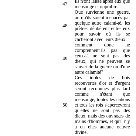
Ils n'ont laissé après eux que
47
mensonge et opprobre.
Que survienne une guerre,
ou qu'ils soient menacés par
quelque autre calami-té, les
48
prêtres délibèrent entre eux
pour savoir où ils se
cacheront avec leurs dieux:
comment donc ne
comprennent-ils pas que
ceux-là ne sont pas des
49
dieux, qui ne peuvent se
sauver de la guerre ou d'une
autre calamité?
Ces idoles de bois
recouvertes d'or et d'argent
seront reconnues plus tard
comme n'étant que
mensonge; toutes les nations
50
et tous les rois s'apercevront
qu'elles ne sont pas des
dieux, mais des ouvrages de
mains d'hommes, et qu'il n'y
a en elles aucune oeuvre
divine.