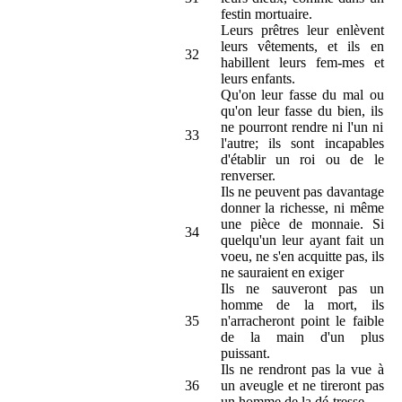
festin mortuaire.
Leurs prêtres leur enlèvent
leurs vêtements, et ils en
32
habillent leurs fem-mes et
leurs enfants.
Qu'on leur fasse du mal ou
qu'on leur fasse du bien, ils
ne pourront rendre ni l'un ni
33
l'autre; ils sont incapables
d'établir un roi ou de le
renverser.
Ils ne peuvent pas davantage
donner la richesse, ni même
une pièce de monnaie. Si
34
quelqu'un leur ayant fait un
voeu, ne s'en acquitte pas, ils
ne sauraient en exiger
Ils ne sauveront pas un
homme de la mort, ils
35
n'arracheront point le faible
de la main d'un plus
puissant.
Ils ne rendront pas la vue à
36
un aveugle et ne tireront pas
un homme de la dé-tresse.