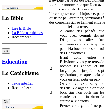
Babylone par le roi des Babyloniens,
pour leur annoncer ce que Dieu avait
commandé de leur dire.
1'accomplissement. 1'injustice, parce
La Bible
qu'ils ne peu-vent rien, semblables à
des corneilles qui se tiennent entre le
ciel et ta terre.
Lire la Bible
A cause des péchés que
La Bible par thèmes
vous avez commis devant
Rechercher :
Dieu, vous allez être
1
emmenés captifs à Babylone
par Na-buchodonosor, roi
des Babyloniens.
Etant donc entrés à
Education
Babylone, vous y resterez de
nombreuses années et un
2
longtemps, jusqu'à sept
Le Catéchisme
générations, et après cela je
vous en ferai sortir en paix.
Texte intégral
Or vous verrez à Babylone
Rechercher :
des dieux d'argent, d'or et de
3
bois, que l'on porte sur les
épaules et qui inspirent la
crainte aux nations.
Prenez donc garde à ne pas