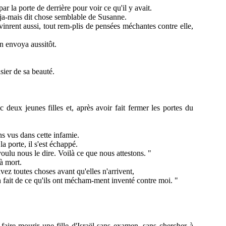
ar la porte de derrière pour voir ce qu'il y avait.
t ja-mais dit chose semblable de Susanne.
inrent aussi, tout rem-plis de pensées méchantes contre elle,
on envoya aussitôt.
sier de sa beauté.
 deux jeunes filles et, après avoir fait fermer les portes du
s vus dans cette infamie.
a porte, il s'est échappé.
oulu nous le dire. Voilà ce que nous attestons. "
 à mort.
vez toutes choses avant qu'elles n'arrivent,
n fait de ce qu'ils ont mécham-ment inventé contre moi. "
 faire mourir une fille d'Israël sans examen, sans chercher à