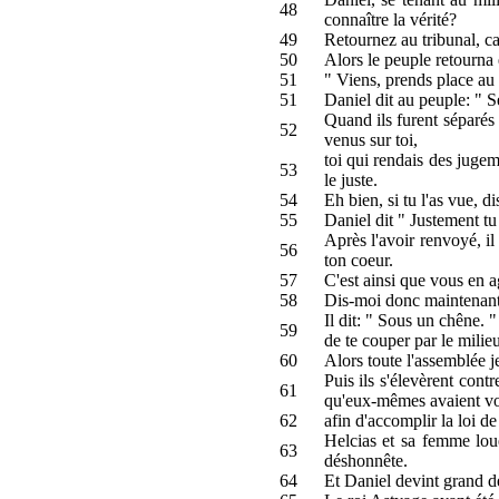
48
connaître la vérité?
49
Retournez au tribunal, ca
50
Alors le peuple retourna e
51
" Viens, prends place au 
51
Daniel dit au peuple: " Sép
Quand ils furent séparés 
52
venus sur toi,
toi qui rendais des jugem
53
le juste.
54
Eh bien, si tu l'as vue, d
55
Daniel dit " Justement tu 
Après l'avoir renvoyé, il
56
ton coeur.
57
C'est ainsi que vous en ag
58
Dis-moi donc maintenant s
Il dit: " Sous un chêne. 
59
de te couper par le milieu
60
Alors toute l'assemblée je
Puis ils s'élevèrent cont
61
qu'eux-mêmes avaient vou
62
afin d'accomplir la loi de
Helcias et sa femme louè
63
déshonnête.
64
Et Daniel devint grand de