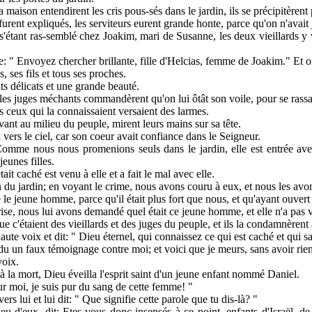
 maison entendirent les cris pous-sés dans le jardin, ils se précipitèrent p
 furent expliqués, les serviteurs eurent grande honte, parce qu'on n'avai
'étant ras-semblé chez Joakim, mari de Susanne, les deux vieillards y v
le: " Envoyez chercher brillante, fille d'Helcias, femme de Joakim." Et 
, ses fils et tous ses proches.
ts délicats et une grande beauté.
les juges méchants commandèrent qu'on lui ôtât son voile, pour se rassa
us ceux qui la connaissaient versaient des larmes.
evant au milieu du peuple, mirent leurs mains sur sa tête.
 vers le ciel, car son coeur avait confiance dans le Seigneur.
 Comme nous nous promenions seuls dans le jardin, elle est entrée avec
jeunes filles.
t caché est venu à elle et a fait le mal avec elle.
du jardin; en voyant le crime, nous avons couru à eux, et nous les avon
e jeune homme, parce qu'il était plus fort que nous, et qu'ayant ouvert l
prise, nous lui avons demandé quel était ce jeune homme, et elle n'a pas v
ue c'étaient des vieillards et des juges du peuple, et ils la condamnèrent
ute voix et dit: " Dieu éternel, qui connaissez ce qui est caché et qui sa
du un faux témoignage contre moi; et voici que je meurs, sans avoir rie
voix.
 la mort, Dieu éveilla l'esprit saint d'un jeune enfant nommé Daniel.
our moi, je suis pur du sang de cette femme! "
ers lui et lui dit: " Que signifie cette parole que tu dis-là? "
eu d'eux, dit: Etes-vous donc insensés à ce point, enfants d'Israël, de