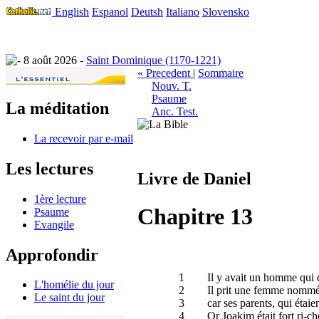
English
Espanol
Deutsh
Italiano
Slovensko
8 août 2026 -
Saint Dominique (1170-1221)
« Precedent
|
Sommaire
Nouv. T.
Psaume
La méditation
Anc. Test.
La recevoir par e-mail
Les lectures
Livre de Daniel
1ère lecture
Chapitre 13
Psaume
Evangile
Approfondir
1
Il y avait un homme qui 
L'homélie du jour
2
Il prit une femme nommée
Le saint du jour
3
car ses parents, qui étaien
4
Or Joakim était fort ri-che