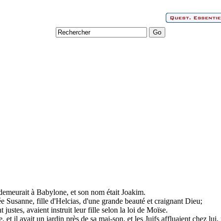
demeurait à Babylone, et son nom était Joakim.
 Susanne, fille d'Helcias, d'une grande beauté et craignant Dieu;
t justes, avaient instruit leur fille selon la loi de Moïse.
, et il avait un jardin près de sa mai-son, et les Juifs affluaient chez lui,