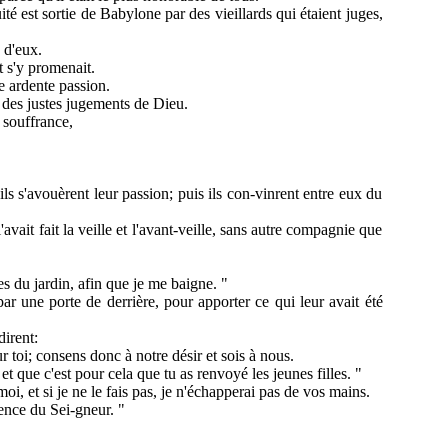
ité est sortie de Babylone par des vieillards qui étaient juges,
 d'eux.
t s'y promenait.
e ardente passion.
r des justes jugements de Dieu.
 souffrance,
 ils s'avouèrent leur passion; puis ils con-vinrent entre eux du
vait fait la veille et l'avant-veille, sans autre compagnie que
es du jardin, afin que je me baigne. "
ar une porte de derrière, pour apporter ce qui leur avait été
dirent:
 toi; consens donc à notre désir et sois à nous.
t que c'est pour cela que tu as renvoyé les jeunes filles. "
oi, et si je ne le fais pas, je n'échapperai pas de vos mains.
ence du Sei-gneur. "