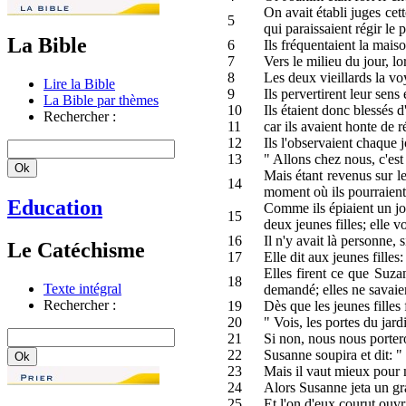
On avait établi juges cett
5
qui paraissaient régir le 
La Bible
6
Ils fréquentaient la mais
7
Vers le milieu du jour, lo
8
Les deux vieillards la vo
Lire la Bible
9
Ils pervertirent leur sens
La Bible par thèmes
10
Ils étaient donc blessés 
Rechercher :
11
car ils avaient honte de ré
12
Ils l'observaient chaque jo
13
" Allons chez nous, c'est l
Mais étant revenus sur le
14
moment où ils pourraient 
Education
Comme ils épiaient un jou
15
deux jeunes filles; elle vo
16
Il n'y avait là personne, s
Le Catéchisme
17
Elle dit aux jeunes fille
Elles firent ce que Suzan
18
Texte intégral
demandé; elles ne savaient
Rechercher :
19
Dès que les jeunes filles 
20
" Vois, les portes du jar
21
Si non, nous nous portero
22
Susanne soupira et dit: " 
23
Mais il vaut mieux pour 
24
Alors Susanne jeta un gran
25
Et l'on d'eux courut ouvri