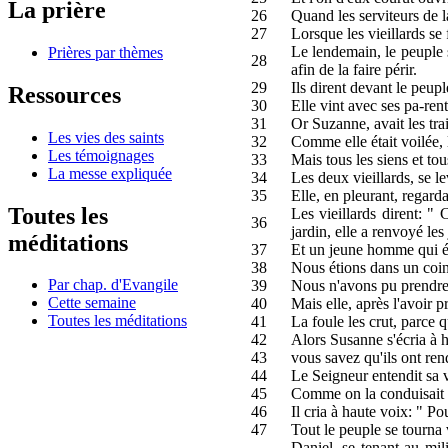
La prière
26
Quand les serviteurs de la
27
Lorsque les vieillards se
Le lendemain, le peuple s
Prières par thèmes
28
afin de la faire périr.
29
Ils dirent devant le peup
Ressources
30
Elle vint avec ses pa-rents
31
Or Suzanne, avait les trai
Les vies des saints
32
Comme elle était voilée, 
Les témoignages
33
Mais tous les siens et to
La messe expliquée
34
Les deux vieillards, se l
35
Elle, en pleurant, regarda
Toutes les
Les vieillards dirent: "
36
jardin, elle a renvoyé les 
méditations
37
Et un jeune homme qui étai
38
Nous étions dans un coin 
Par chap. d'Evangile
39
Nous n'avons pu prendre l
Cette semaine
40
Mais elle, après l'avoir 
Toutes les méditations
41
La foule les crut, parce q
42
Alors Susanne s'écria à ha
43
vous savez qu'ils ont ren
44
Le Seigneur entendit sa 
45
Comme on la conduisait à
46
Il cria à haute voix: " P
47
Tout le peuple se tourna v
Daniel, se tenant au mili