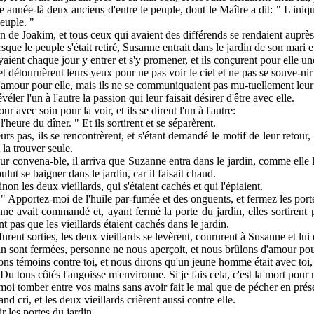
e année-là deux anciens d'entre le peuple, dont le Maître a dit: " L'iniqu
peuple. "
on de Joakim, et tous ceux qui avaient des différends se rendaient auprès
rsque le peuple s'était retiré, Susanne entrait dans le jardin de son mari e
yaient chaque jour y entrer et s'y promener, et ils conçurent pour elle un
 et détournèrent leurs yeux pour ne pas voir le ciel et ne pas se souve-ni
d'amour pour elle, mais ils ne se communiquaient pas mu-tuellement leur
véler l'un à l'autre la passion qui leur faisait désirer d'être avec elle.
ur avec soin pour la voir, et ils se dirent l'un à l'autre:
'heure du dîner. " Et ils sortirent et se séparèrent.
urs pas, ils se rencontrèrent, et s'étant demandé le motif de leur retour,
la trouver seule.
r convena-ble, il arriva que Suzanne entra dans le jardin, comme elle l'a
ulut se baigner dans le jardin, car il faisait chaud.
inon les deux vieillards, qui s'étaient cachés et qui l'épiaient.
s: " Apportez-moi de l'huile par-fumée et des onguents, et fermez les port
ne avait commandé et, ayant fermé la porte du jardin, elles sortirent p
 pas que les vieillards étaient cachés dans le jardin.
furent sorties, les deux vieillards se levèrent, coururent à Susanne et lui 
din sont fermées, personne ne nous aperçoit, et nous brûlons d'amour pour
ns témoins contre toi, et nous dirons qu'un jeune homme était avec toi, e
Du tous côtés l'angoisse m'environne. Si je fais cela, c'est la mort pour m
moi tomber entre vos mains sans avoir fait le mal que de pécher en prés
d cri, et les deux vieillards crièrent aussi contre elle.
r les portes du jardin.