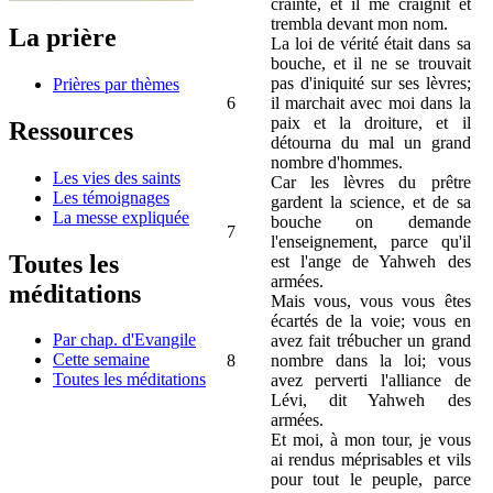
crainte, et il me craignit et
trembla devant mon nom.
La prière
La loi de vérité était dans sa
bouche, et il ne se trouvait
pas d'iniquité sur ses lèvres;
Prières par thèmes
6
il marchait avec moi dans la
paix et la droiture, et il
Ressources
détourna du mal un grand
nombre d'hommes.
Les vies des saints
Car les lèvres du prêtre
Les témoignages
gardent la science, et de sa
La messe expliquée
bouche on demande
7
l'enseignement, parce qu'il
Toutes les
est l'ange de Yahweh des
armées.
méditations
Mais vous, vous vous êtes
écartés de la voie; vous en
Par chap. d'Evangile
avez fait trébucher un grand
Cette semaine
8
nombre dans la loi; vous
Toutes les méditations
avez perverti l'alliance de
Lévi, dit Yahweh des
armées.
Et moi, à mon tour, je vous
ai rendus méprisables et vils
pour tout le peuple, parce