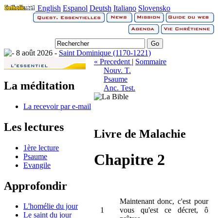
English
Espanol
Deutsh
Italiano
Slovensko
8 août 2026 -
Saint Dominique (1170-1221)
« Precedent
|
Sommaire
Nouv. T.
Psaume
La méditation
Anc. Test.
La recevoir par e-mail
Les lectures
Livre de Malachie
1ère lecture
Chapitre 2
Psaume
Evangile
Approfondir
Maintenant donc, c'est pour
L'homélie du jour
1
vous qu'est ce décret, ô
Le saint du jour