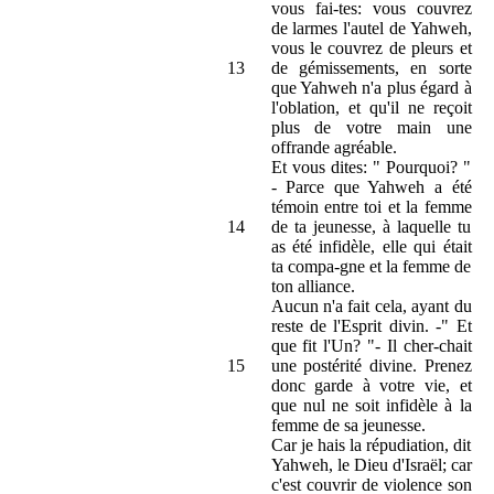
vous fai-tes: vous couvrez
de larmes l'autel de Yahweh,
vous le couvrez de pleurs et
13
de gémissements, en sorte
que Yahweh n'a plus égard à
l'oblation, et qu'il ne reçoit
plus de votre main une
offrande agréable.
Et vous dites: " Pourquoi? "
- Parce que Yahweh a été
témoin entre toi et la femme
14
de ta jeunesse, à laquelle tu
as été infidèle, elle qui était
ta compa-gne et la femme de
ton alliance.
Aucun n'a fait cela, ayant du
reste de l'Esprit divin. -" Et
que fit l'Un? "- Il cher-chait
15
une postérité divine. Prenez
donc garde à votre vie, et
que nul ne soit infidèle à la
femme de sa jeunesse.
Car je hais la répudiation, dit
Yahweh, le Dieu d'Israël; car
c'est couvrir de violence son