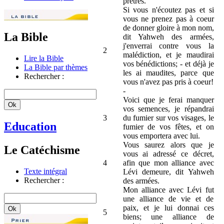
prêtres.
Si vous n'écoutez pas et si
vous ne prenez pas à coeur
de donner gloire à mon nom,
La Bible
dit Yahweh des armées,
j'enverrai contre vous la
2
malédiction, et je maudirai
Lire la Bible
vos bénédictions; - et déjà je
La Bible par thèmes
les ai maudites, parce que
Rechercher :
vous n'avez pas pris à coeur!
-
Voici que je ferai manquer
vos semences, je répandrai
3
du fumier sur vos visages, le
Education
fumier de vos fêtes, et on
vous emportera avec lui.
Vous saurez alors que je
Le Catéchisme
vous ai adressé ce décret,
4
afin que mon alliance avec
Texte intégral
Lévi demeure, dit Yahweh
Rechercher :
des armées.
Mon alliance avec Lévi fut
une alliance de vie et de
paix, et je lui donnai ces
5
biens; une alliance de