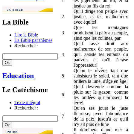
1
tes jugements au roi, et ta
justice au fils du roi.
Qu'il dirige ton peuple avec
2
justice, et tes malheureux
La Bible
avec équité!
Que les montagnes
3
produisent la paix au peuple,
Lire la Bible
ainsi que les collines, par
La Bible par thèmes
Qu'il fasse droit aux
Rechercher :
malheureux de son peuple,
4
qu'il assiste les enfants du
pauvre, et qu'il écrase
l'oppresseur!
Qu'on te révère, tant que
Education
5
subsistera le soleil, tant que
brillera la lune, d'âge en âge!
Qu'il descende comme la
Le Catéchisme
pluie sur le gazon, comme
6
les ondées qui arrosent la
Texte intégral
terre!
Rechercher :
Qu'en ses jours le juste
fleurisse, avec l'abondance
7
de la paix, jusqu'à ce qu'il
n'y ait plus de lune
Il dominera d'une mer à