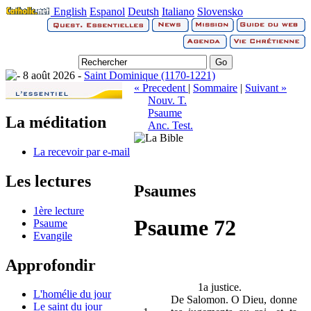
English
Espanol
Deutsh
Italiano
Slovensko
8 août 2026 -
Saint Dominique (1170-1221)
« Precedent
|
Sommaire
|
Suivant »
Nouv. T.
Psaume
La méditation
Anc. Test.
La recevoir par e-mail
Les lectures
Psaumes
1ère lecture
Psaume 72
Psaume
Evangile
Approfondir
1a justice.
L'homélie du jour
De Salomon. O Dieu, donne
Le saint du jour