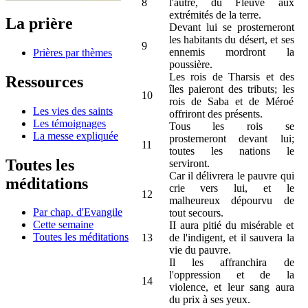
8
l'autre, du Fleuve aux
extrémités de la terre.
La prière
Devant lui se prosterneront
les habitants du désert, et ses
9
ennemis mordront la
Prières par thèmes
poussière.
Les rois de Tharsis et des
Ressources
îles paieront des tributs; les
10
rois de Saba et de Méroé
Les vies des saints
offriront des présents.
Les témoignages
Tous les rois se
La messe expliquée
prosterneront devant lui;
11
toutes les nations le
Toutes les
serviront.
Car il délivrera le pauvre qui
méditations
crie vers lui, et le
12
malheureux dépourvu de
Par chap. d'Evangile
tout secours.
Cette semaine
II aura pitié du misérable et
Toutes les méditations
13
de l'indigent, et il sauvera la
vie du pauvre.
Il les affranchira de
l'oppression et de la
14
violence, et leur sang aura
du prix à ses yeux.