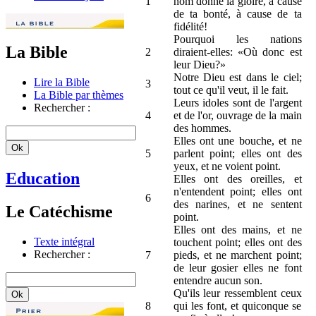
1
nom donne la gloire, à cause
de ta bonté, à cause de ta
fidélité!
Pourquoi les nations
La Bible
2
diraient-elles: «Où donc est
leur Dieu?»
Notre Dieu est dans le ciel;
Lire la Bible
3
tout ce qu'il veut, il le fait.
La Bible par thèmes
Leurs idoles sont de l'argent
Rechercher :
4
et de l'or, ouvrage de la main
des hommes.
Elles ont une bouche, et ne
5
parlent point; elles ont des
yeux, et ne voient point.
Education
Elles ont des oreilles, et
n'entendent point; elles ont
6
des narines, et ne sentent
Le Catéchisme
point.
Elles ont des mains, et ne
Texte intégral
touchent point; elles ont des
Rechercher :
7
pieds, et ne marchent point;
de leur gosier elles ne font
entendre aucun son.
Qu'ils leur ressemblent ceux
8
qui les font, et quiconque se