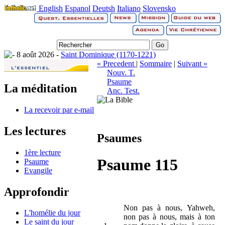
English
Espanol
Deutsh
Italiano
Slovensko
8 août 2026 -
Saint Dominique (1170-1221)
« Precedent
|
Sommaire
|
Suivant »
Nouv. T.
Psaume
La méditation
Anc. Test.
La recevoir par e-mail
Les lectures
Psaumes
1ère lecture
Psaume 115
Psaume
Evangile
Approfondir
Non pas à nous, Yahweh,
L'homélie du jour
non pas à nous, mais à ton
Le saint du jour