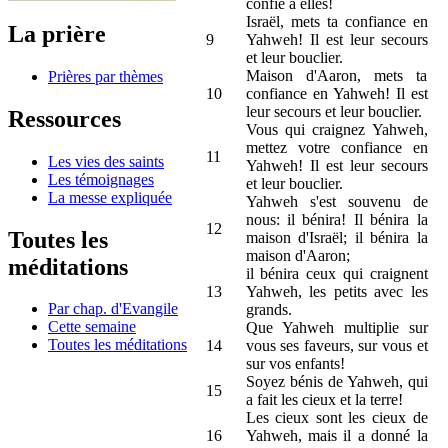
confie à elles!
Israël, mets ta confiance en
La prière
9
Yahweh! Il est leur secours
et leur bouclier.
Maison d'Aaron, mets ta
Prières par thèmes
10
confiance en Yahweh! Il est
leur secours et leur bouclier.
Ressources
Vous qui craignez Yahweh,
mettez votre confiance en
11
Les vies des saints
Yahweh! Il est leur secours
Les témoignages
et leur bouclier.
La messe expliquée
Yahweh s'est souvenu de
nous: il bénira! Il bénira la
12
Toutes les
maison d'Israël; il bénira la
maison d'Aaron;
méditations
il bénira ceux qui craignent
13
Yahweh, les petits avec les
Par chap. d'Evangile
grands.
Cette semaine
Que Yahweh multiplie sur
Toutes les méditations
14
vous ses faveurs, sur vous et
sur vos enfants!
Soyez bénis de Yahweh, qui
15
a fait les cieux et la terre!
Les cieux sont les cieux de
16
Yahweh, mais il a donné la