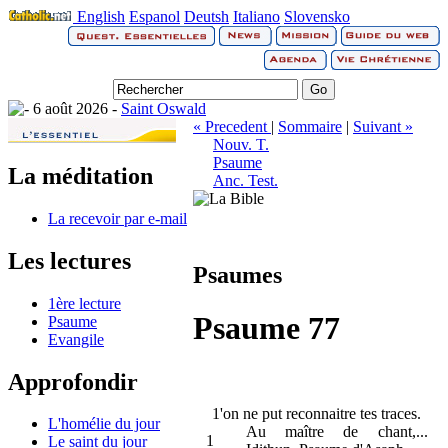
English
Espanol
Deutsh
Italiano
Slovensko
6 août 2026 -
Saint Oswald
« Precedent
|
Sommaire
|
Suivant »
Nouv. T.
Psaume
La méditation
Anc. Test.
La recevoir par e-mail
Les lectures
Psaumes
1ère lecture
Psaume 77
Psaume
Evangile
Approfondir
1'on ne put reconnaitre tes traces.
L'homélie du jour
Au maître de chant,...
1
Le saint du jour