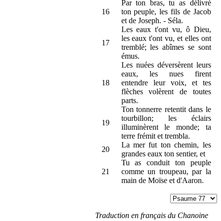
Par ton bras, tu as délivré
16
ton peuple, les fils de Jacob
et de Joseph. - Séla.
Les eaux t'ont vu, ô Dieu,
les eaux t'ont vu, et elles ont
17
tremblé; les abîmes se sont
émus.
Les nuées déversèrent leurs
eaux, les nues firent
18
entendre leur voix, et tes
flèches volèrent de toutes
parts.
Ton tonnerre retentit dans le
tourbillon; les éclairs
19
illuminèrent le monde; ta
terre frémit et trembla.
La mer fut ton chemin, les
20
grandes eaux ton sentier, et
Tu as conduit ton peuple
21
comme un troupeau, par la
main de Moïse et d'Aaron.
Traduction en français du Chanoine