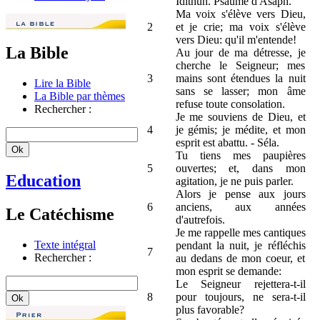
Idithun. Psaume d'Asaph.
Ma voix s'élève vers Dieu,
2
et je crie; ma voix s'élève
vers Dieu: qu'il m'entende!
La Bible
Au jour de ma détresse, je
cherche le Seigneur; mes
3
mains sont étendues la nuit
Lire la Bible
sans se lasser; mon âme
La Bible par thèmes
refuse toute consolation.
Rechercher :
Je me souviens de Dieu, et
4
je gémis; je médite, et mon
esprit est abattu. - Séla.
Tu tiens mes paupières
5
ouvertes; et, dans mon
Education
agitation, je ne puis parler.
Alors je pense aux jours
6
anciens, aux années
Le Catéchisme
d'autrefois.
Je me rappelle mes cantiques
Texte intégral
pendant la nuit, je réfléchis
7
Rechercher :
au dedans de mon coeur, et
mon esprit se demande:
Le Seigneur rejettera-t-il
8
pour toujours, ne sera-t-il
plus favorable?