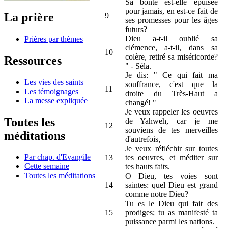
Sa bonté est-elle épuisée
pour jamais, en est-ce fait de
La prière
9
ses promesses pour les âges
futurs?
Dieu a-t-il oublié sa
Prières par thèmes
clémence, a-t-il, dans sa
10
colère, retiré sa miséricorde?
Ressources
" - Séla.
Je dis: " Ce qui fait ma
Les vies des saints
souffrance, c'est que la
11
Les témoignages
droite du Très-Haut a
La messe expliquée
changé! "
Je veux rappeler les oeuvres
Toutes les
de Yahweh, car je me
12
souviens de tes merveilles
méditations
d'autrefois,
Je veux réfléchir sur toutes
Par chap. d'Evangile
13
tes oeuvres, et méditer sur
Cette semaine
tes hauts faits.
Toutes les méditations
O Dieu, tes voies sont
14
saintes: quel Dieu est grand
comme notre Dieu?
Tu es le Dieu qui fait des
15
prodiges; tu as manifesté ta
puissance parmi les nations.