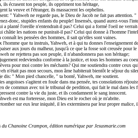
ils écrasent ton peuple, ils oppriment ton héritage,
gent la veuve et l'étranger, ils massacrent les orphelins.
isent: " Yahweh ne regarde pas, le Dieu de Jacob ne fait pas attention. "
ez-donc, stupides enfants du peuple! Insensés, quand aurez-vous l'inte
i a planté l'oreille n'entendrait-il pas? Celui qui a formé l'oeil ne verrait
i châtie les nations ne punirait-il pas? Celui qui donne à l'homme l'intel
connaît les pensées des hommes, il sait qu'elles sont vaines.
 l'homme que tu instruis, Yahweh, et à qui tu donnes l'enseignement de 
paiser aux jours du malheur, jusqu'à ce que la fosse soit creusée pour l
weh ne rejettera pas son peuple, il n'abandonnera pas son héritage;
 jugement redeviendra conforme à la justice, et tous les hommes au coeur
lèvera pour moi contre les méchants? Qui me soutiendra contre ceux qui
eh n'était pas mon secours, mon âme habiterait bientôt le séjour du sile
e dis: " Mon pied chancelle, " ta bonté, Yahweh, me soutient.
es angoisses s'agitent en foule dans ma pensée, tes consolations réjoui
ien de commun avec toi le tribunal de perdition, qui fait le mal dans les 
pressent contre la vie du juste, et ils condamnent le sang innocent.
hweh est ma forteresse, mon Dieu est le rocher où je m'abrite.
retomber sur eux leur iniquité, il les exterminera par leur propre malice,
is du Chanoine Crampon, édition numérique par Jesusmarie.com