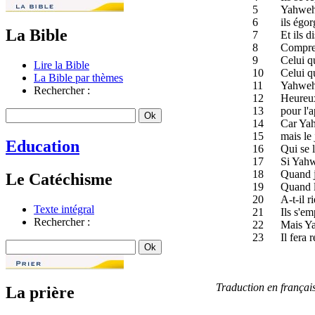
5
Yahweh, 
6
ils égor
La Bible
7
Et ils d
8
Compren
9
Celui qu
Lire la Bible
10
Celui qu
La Bible par thèmes
11
Yahweh 
Rechercher :
12
Heureux
13
pour l'a
14
Car Yah
15
mais le
Education
16
Qui se 
17
Si Yahw
18
Quand j
Le Catéchisme
19
Quand l
20
A-t-il r
Texte intégral
21
Ils s'em
Rechercher :
22
Mais Ya
23
Il fera 
Traduction en frança
La prière