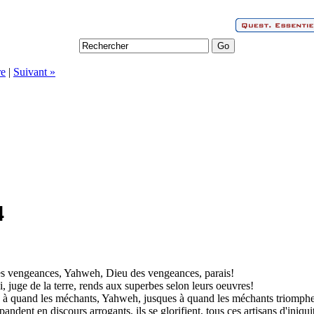
e
|
Suivant »
4
s vengeances, Yahweh, Dieu des vengeances, parais!
, juge de la terre, rends aux superbes selon leurs oeuvres!
 à quand les méchants, Yahweh, jusques à quand les méchants triomphe
épandent en discours arrogants, ils se glorifient, tous ces artisans d'iniqui