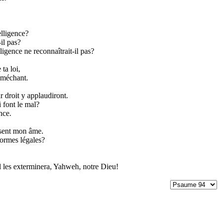
lligence?
-il pas?
ligence ne reconnaîtrait-il pas?
ta loi,
e méchant.
 droit y applaudiront.
 font le mal?
nce.
ssent mon âme.
formes légales?
 il les exterminera, Yahweh, notre Dieu!