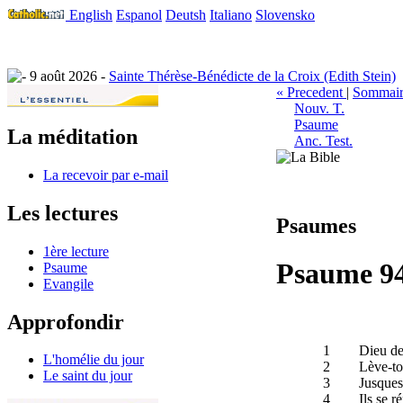
English
Espanol
Deutsh
Italiano
Slovensko
9 août 2026 -
Sainte Thérèse-Bénédicte de la Croix (Edith Stein)
« Precedent
|
Sommair
Nouv. T.
Psaume
La méditation
Anc. Test.
La recevoir par e-mail
Les lectures
Psaumes
1ère lecture
Psaume 9
Psaume
Evangile
Approfondir
1
Dieu de
L'homélie du jour
2
Lève-toi
Le saint du jour
3
Jusques
4
Ils se r