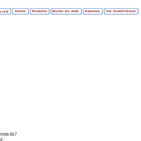
ront-ils?
té.