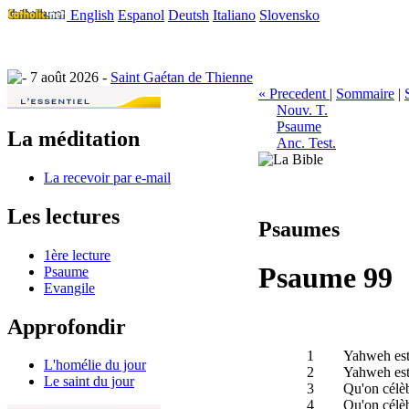
English
Espanol
Deutsh
Italiano
Slovensko
7 août 2026 -
Saint Gaétan de Thienne
« Precedent
|
Sommaire
|
Nouv. T.
Psaume
La méditation
Anc. Test.
La recevoir par e-mail
Les lectures
Psaumes
1ère lecture
Psaume 99
Psaume
Evangile
Approfondir
1
Yahweh est r
L'homélie du jour
2
Yahweh est 
Le saint du jour
3
Qu'on célèb
4
Qu'on célèbr