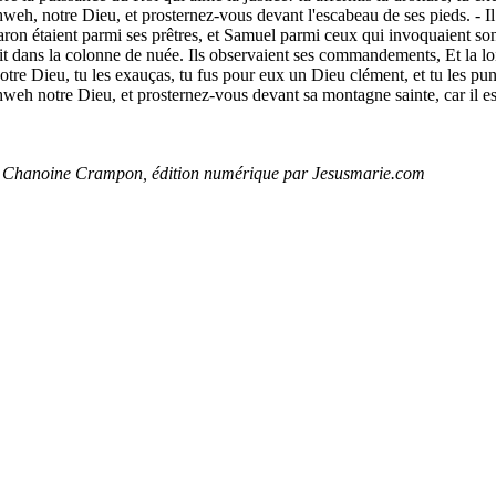
weh, notre Dieu, et prosternez-vous devant l'escabeau de ses pieds. - Il 
ron étaient parmi ses prêtres, et Samuel parmi ceux qui invoquaient son
lait dans la colonne de nuée. Ils observaient ses commandements, Et la loi
tre Dieu, tu les exauças, tu fus pour eux un Dieu clément, et tu les puni
weh notre Dieu, et prosternez-vous devant sa montagne sainte, car il e
u Chanoine Crampon, édition numérique par Jesusmarie.com