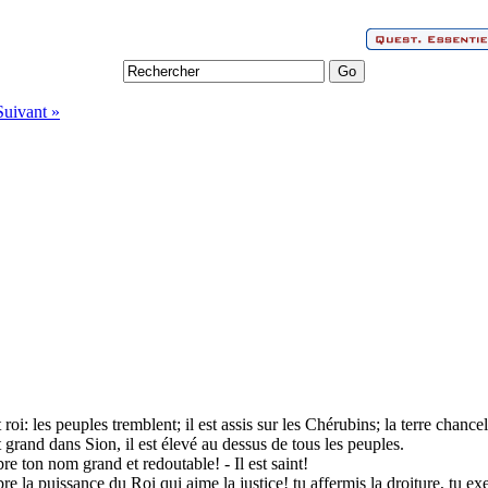
Suivant »
oi: les peuples tremblent; il est assis sur les Chérubins; la terre chancel
grand dans Sion, il est élevé au dessus de tous les peuples.
re ton nom grand et redoutable! - Il est saint!
e la puissance du Roi qui aime la justice! tu affermis la droiture, tu exer