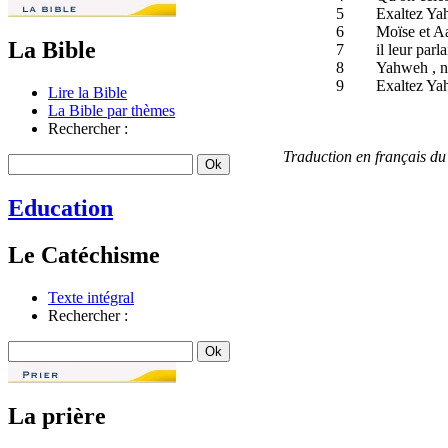
5
Exaltez Yah
6
Moïse et Aa
La Bible
7
il leur par
8
Yahweh , no
9
Exaltez Yah
Lire la Bible
La Bible par thèmes
Rechercher :
Traduction en français d
Education
Le Catéchisme
Texte intégral
Rechercher :
La prière