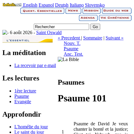
English
Espanol
Deutsh
Italiano
Slovensko
6 août 2026 -
Saint Oswald
« Precedent
|
Sommaire
|
Suivant »
Nouv. T.
Psaume
La méditation
Anc. Test.
La recevoir par e-mail
Les lectures
Psaumes
1ère lecture
Psaume 101
Psaume
Evangile
Approfondir
Psaume de David Je veux
L'homélie du jour
chanter la bonté et la justice;
1
Le saint du jour