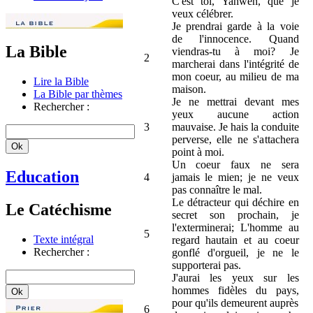
C'est toi, Yahweh, que je
veux célébrer.
Je prendrai garde à la voie
de l'innocence. Quand
La Bible
viendras-tu à moi? Je
2
marcherai dans l'intégrité de
mon coeur, au milieu de ma
Lire la Bible
maison.
La Bible par thèmes
Je ne mettrai devant mes
Rechercher :
yeux aucune action
3
mauvaise. Je hais la conduite
perverse, elle ne s'attachera
point à moi.
Un coeur faux ne sera
Education
4
jamais le mien; je ne veux
pas connaître le mal.
Le détracteur qui déchire en
Le Catéchisme
secret son prochain, je
l'exterminerai; L'homme au
5
Texte intégral
regard hautain et au coeur
Rechercher :
gonflé d'orgueil, je ne le
supporterai pas.
J'aurai les yeux sur les
hommes fidèles du pays,
pour qu'ils demeurent auprès
6