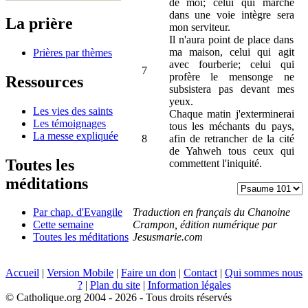
de moi; celui qui marche
dans une voie intègre sera
La prière
mon serviteur.
Il n'aura point de place dans
ma maison, celui qui agit
Prières par thèmes
avec fourberie; celui qui
7
profère le mensonge ne
Ressources
subsistera pas devant mes
yeux.
Les vies des saints
Chaque matin j'exterminerai
Les témoignages
tous les méchants du pays,
La messe expliquée
8
afin de retrancher de la cité
de Yahweh tous ceux qui
Toutes les
commettent l'iniquité.
méditations
Traduction en français du Chanoine
Par chap. d'Evangile
Crampon, édition numérique par
Cette semaine
Jesusmarie.com
Toutes les méditations
Accueil
|
Version Mobile
|
Faire un don
|
Contact
|
Qui sommes nous
?
|
Plan du site
|
Information légales
© Catholique.org 2004 - 2026 - Tous droits réservés