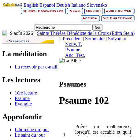
English
Espanol
Deutsh
Italiano
Slovensko
9 août 2026 -
Sainte Thérèse-Bénédicte de la Croix (Edith Stein)
« Precedent
|
Sommaire
|
Suivant »
Nouv. T.
Psaume
La méditation
Anc. Test.
La recevoir par e-mail
Les lectures
Psaumes
1ère lecture
Psaume 102
Psaume
Evangile
Approfondir
Prière du malheureux,
L'homélie du jour
lorsqu'il est accablé et qu'il
1
Le saint du jour