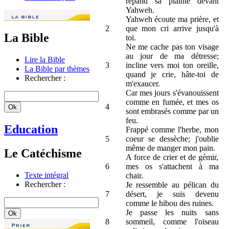
répand sa plainte devant
Yahweh.
Yahweh écoute ma prière, et
2
que mon cri arrive jusqu'à
La Bible
toi.
Ne me cache pas ton visage
au jour de ma détresse;
Lire la Bible
3
incline vers moi ton oreille,
La Bible par thèmes
quand je crie, hâte-toi de
Rechercher :
m'exaucer.
Car mes jours s'évanouissent
comme en fumée, et mes os
4
sont embrasés comme par un
feu.
Education
Frappé comme l'herbe, mon
5
coeur se dessèche; j'oublie
même de manger mon pain.
Le Catéchisme
A force de crier et de gémir,
6
mes os s'attachent à ma
Texte intégral
chair.
Rechercher :
Je ressemble au pélican du
7
désert, je suis devenu
comme le hibou des ruines.
Je passe les nuits sans
8
sommeil, comme l'oiseau