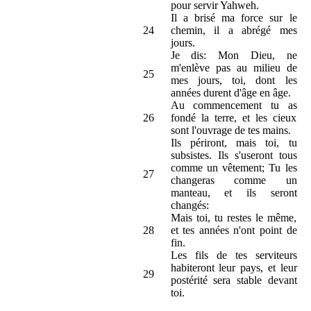
pour servir Yahweh.
Il a brisé ma force sur le
24
chemin, il a abrégé mes
jours.
Je dis: Mon Dieu, ne
m'enlève pas au milieu de
25
mes jours, toi, dont les
années durent d'âge en âge.
Au commencement tu as
26
fondé la terre, et les cieux
sont l'ouvrage de tes mains.
Ils périront, mais toi, tu
subsistes. Ils s'useront tous
comme un vêtement; Tu les
27
changeras comme un
manteau, et ils seront
changés:
Mais toi, tu restes le même,
28
et tes années n'ont point de
fin.
Les fils de tes serviteurs
habiteront leur pays, et leur
29
postérité sera stable devant
toi.