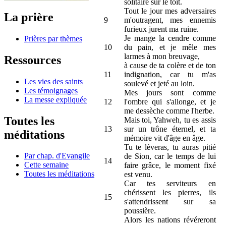
solitaire sur le toit.
Tout le jour mes adversaires
La prière
9
m'outragent, mes ennemis
furieux jurent ma ruine.
Je mange la cendre comme
Prières par thèmes
10
du pain, et je mêle mes
larmes à mon breuvage,
Ressources
à cause de ta colère et de ton
11
indignation, car tu m'as
Les vies des saints
soulevé et jeté au loin.
Les témoignages
Mes jours sont comme
La messe expliquée
12
l'ombre qui s'allonge, et je
me dessèche comme l'herbe.
Toutes les
Mais toi, Yahweh, tu es assis
13
sur un trône éternel, et ta
méditations
mémoire vit d'âge en âge.
Tu te lèveras, tu auras pitié
Par chap. d'Evangile
de Sion, car le temps de lui
14
Cette semaine
faire grâce, le moment fixé
Toutes les méditations
est venu.
Car tes serviteurs en
chérissent les pierres, ils
15
s'attendrissent sur sa
poussière.
Alors les nations révéreront