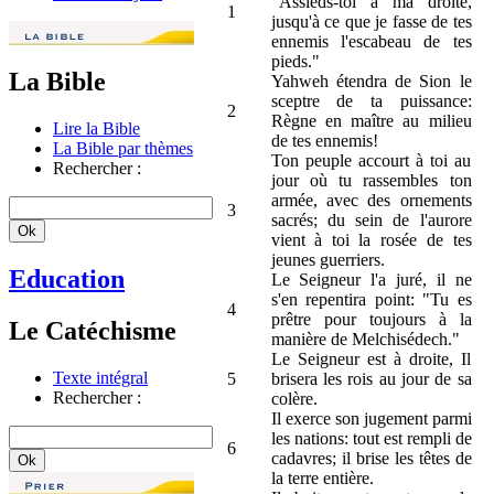
"Assieds-toi à ma droite,
1
jusqu'à ce que je fasse de tes
ennemis l'escabeau de tes
pieds."
La Bible
Yahweh étendra de Sion le
sceptre de ta puissance:
2
Règne en maître au milieu
Lire la Bible
de tes ennemis!
La Bible par thèmes
Ton peuple accourt à toi au
Rechercher :
jour où tu rassembles ton
armée, avec des ornements
3
sacrés; du sein de l'aurore
vient à toi la rosée de tes
jeunes guerriers.
Education
Le Seigneur l'a juré, il ne
s'en repentira point: "Tu es
4
prêtre pour toujours à la
Le Catéchisme
manière de Melchisédech."
Le Seigneur est à droite, Il
Texte intégral
5
brisera les rois au jour de sa
Rechercher :
colère.
Il exerce son jugement parmi
les nations: tout est rempli de
6
cadavres; il brise les têtes de
la terre entière.