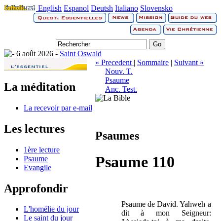
English
Espanol
Deutsh
Italiano
Slovensko
6 août 2026 -
Saint Oswald
« Precedent
|
Sommaire
|
Suivant »
Nouv. T.
Psaume
La méditation
Anc. Test.
La recevoir par e-mail
Les lectures
Psaumes
1ère lecture
Psaume 110
Psaume
Evangile
Approfondir
Psaume de David. Yahweh a
L'homélie du jour
dit à mon Seigneur:
Le saint du jour