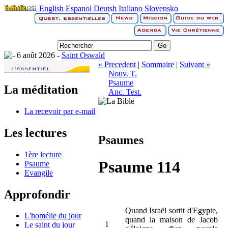
English
Espanol
Deutsh
Italiano
Slovensko
6 août 2026 -
Saint Oswald
« Precedent
|
Sommaire
|
Suivant »
Nouv. T.
Psaume
La méditation
Anc. Test.
La recevoir par e-mail
Les lectures
Psaumes
1ère lecture
Psaume 114
Psaume
Evangile
Approfondir
Quand Israël sortit d'Egypte,
L'homélie du jour
quand la maison de Jacob
1
Le saint du jour