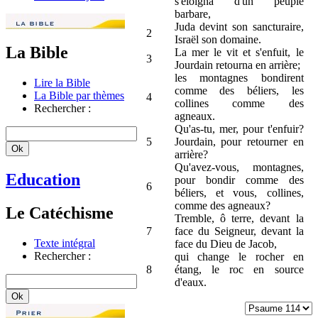
s'éloigna d'un peuple
barbare,
Juda devint son sancturaire,
2
Israël son domaine.
La Bible
La mer le vit et s'enfuit, le
3
Jourdain retourna en arrière;
les montagnes bondirent
Lire la Bible
comme des béliers, les
La Bible par thèmes
4
collines comme des
Rechercher :
agneaux.
Qu'as-tu, mer, pour t'enfuir?
5
Jourdain, pour retourner en
arrière?
Qu'avez-vous, montagnes,
Education
pour bondir comme des
6
béliers, et vous, collines,
comme des agneaux?
Le Catéchisme
Tremble, ô terre, devant la
7
face du Seigneur, devant la
Texte intégral
face du Dieu de Jacob,
Rechercher :
qui change le rocher en
8
étang, le roc en source
d'eaux.