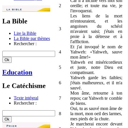
Car il a incliné vers moi son
2
oreille; et toute ma vie, je
l'invoquerai.
Les liens de la mort
La Bible
m'entouraient, et les
angoisses du schéol
3
m'avaient saisi; j'étais en
Lire la Bible
proie à la détresse et à
La Bible par thèmes
l'affliction.
Rechercher :
Et j'ai invoqué le nom de
4
Yahweh: «Yahweh, sauve
mon âme!»
Yahweh est miséricordieux
5
et juste, notre Dieu est
Education
compatissant.
Yahweh garde les faibles;
6
j'étais malheureux, et il m'a
Le Catéchisme
sauvé.
Mon âme, retourne à ton
Texte intégral
7
repos; car Yahweh te comble
Rechercher :
de biens.
Oui, tu as sauvé mon âme de
8
la mort, mon oeil des larmes,
mes pieds de la chute.
Je marcherai encore devant