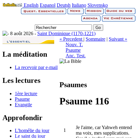
English
Espanol
Deutsh
Italiano
Slovensko
8 août 2026 -
Saint Dominique (1170-1221)
« Precedent
|
Sommaire
|
Suivant »
Nouv. T.
Psaume
La méditation
Anc. Test.
La recevoir par e-mail
Les lectures
Psaumes
1ère lecture
Psaume 116
Psaume
Evangile
Approfondir
Je l'aime, car Yahweh entend
1
L'homélie du jour
ma voix, mes supplications.
Le saint du jour