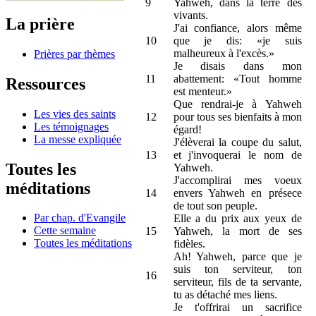
9
Yahweh, dans la terre des
vivants.
La prière
J'ai confiance, alors même
10
que je dis: «je suis
malheureux à l'excès.»
Prières par thèmes
Je disais dans mon
11
abattement: «Tout homme
Ressources
est menteur.»
Que rendrai-je à Yahweh
Les vies des saints
12
pour tous ses bienfaits à mon
Les témoignages
égard!
La messe expliquée
J'élèverai la coupe du salut,
13
et j'invoquerai le nom de
Toutes les
Yahweh.
J'accomplirai mes voeux
méditations
14
envers Yahweh en présece
de tout son peuple.
Par chap. d'Evangile
Elle a du prix aux yeux de
Cette semaine
15
Yahweh, la mort de ses
Toutes les méditations
fidèles.
Ah! Yahweh, parce que je
suis ton serviteur, ton
16
serviteur, fils de ta servante,
tu as détaché mes liens.
Je t'offrirai un sacrifice