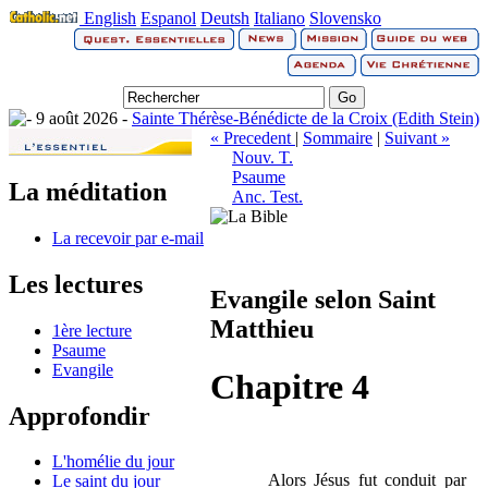
English
Espanol
Deutsh
Italiano
Slovensko
9 août 2026 -
Sainte Thérèse-Bénédicte de la Croix (Edith Stein)
« Precedent
|
Sommaire
|
Suivant »
Nouv. T.
Psaume
La méditation
Anc. Test.
La recevoir par e-mail
Les lectures
Evangile selon Saint
Matthieu
1ère lecture
Psaume
Evangile
Chapitre 4
Approfondir
L'homélie du jour
Alors Jésus fut conduit par
Le saint du jour