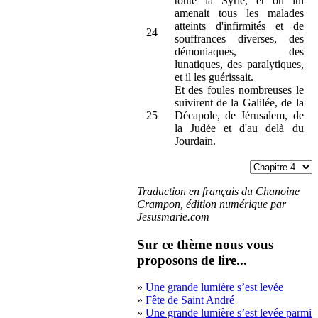
toute la Syrie, et on lui
amenait tous les malades
atteints d'infirmités et de
24
souffrances diverses, des
démoniaques, des
lunatiques, des paralytiques,
et il les guérissait.
Et des foules nombreuses le
suivirent de la Galilée, de la
25
Décapole, de Jérusalem, de
la Judée et d'au delà du
Jourdain.
Traduction en français du Chanoine
Crampon, édition numérique par
Jesusmarie.com
Sur ce thème nous vous
proposons de lire...
»
Une grande lumière s’est levée
»
Fête de Saint André
»
Une grande lumière s’est levée parmi