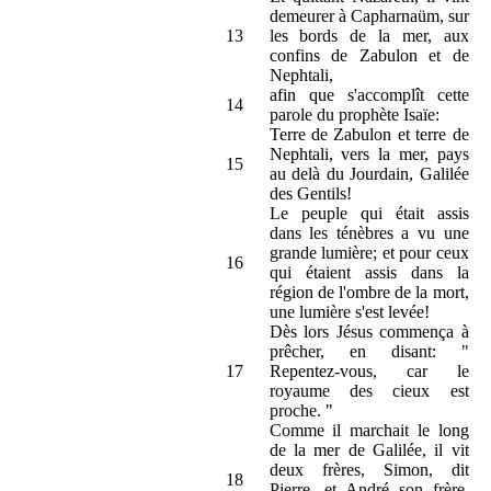
demeurer à Capharnaüm, sur
13
les bords de la mer, aux
confins de Zabulon et de
Nephtali,
afin que s'accomplît cette
14
parole du prophète Isaïe:
Terre de Zabulon et terre de
Nephtali, vers la mer, pays
15
au delà du Jourdain, Galilée
des Gentils!
Le peuple qui était assis
dans les ténèbres a vu une
grande lumière; et pour ceux
16
qui étaient assis dans la
région de l'ombre de la mort,
une lumière s'est levée!
Dès lors Jésus commença à
prêcher, en disant: "
17
Repentez-vous, car le
royaume des cieux est
proche. "
Comme il marchait le long
de la mer de Galilée, il vit
deux frères, Simon, dit
18
Pierre, et André son frère,