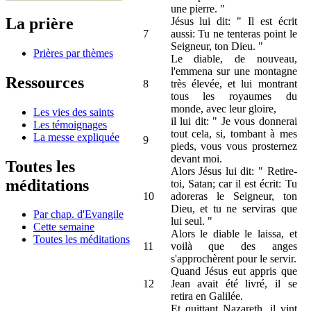
une pierre. "
La prière
Jésus lui dit: " Il est écrit
7
aussi: Tu ne tenteras point le
Seigneur, ton Dieu. "
Prières par thèmes
Le diable, de nouveau,
l'emmena sur une montagne
Ressources
8
très élevée, et lui montrant
tous les royaumes du
monde, avec leur gloire,
Les vies des saints
il lui dit: " Je vous donnerai
Les témoignages
tout cela, si, tombant à mes
La messe expliquée
9
pieds, vous vous prosternez
devant moi.
Toutes les
Alors Jésus lui dit: " Retire-
méditations
toi, Satan; car il est écrit: Tu
10
adoreras le Seigneur, ton
Dieu, et tu ne serviras que
Par chap. d'Evangile
lui seul. "
Cette semaine
Alors le diable le laissa, et
Toutes les méditations
11
voilà que des anges
s'approchèrent pour le servir.
Quand Jésus eut appris que
12
Jean avait été livré, il se
retira en Galilée.
Et quittant Nazareth, il vint