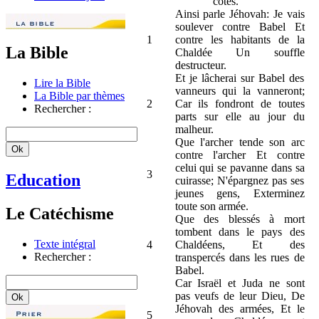
côtés.
Ainsi parle Jéhovah: Je vais
soulever contre Babel Et
1
contre les habitants de la
La Bible
Chaldée Un souffle
destructeur.
Et je lâcherai sur Babel des
Lire la Bible
vanneurs qui la vanneront;
La Bible par thèmes
2
Car ils fondront de toutes
Rechercher :
parts sur elle au jour du
malheur.
Que l'archer tende son arc
contre l'archer Et contre
celui qui se pavanne dans sa
3
Education
cuirasse; N'épargnez pas ses
jeunes gens, Exterminez
toute son armée.
Le Catéchisme
Que des blessés à mort
tombent dans le pays des
Texte intégral
4
Chaldéens, Et des
Rechercher :
transpercés dans les rues de
Babel.
Car Israël et Juda ne sont
pas veufs de leur Dieu, De
Jéhovah des armées, Et le
5