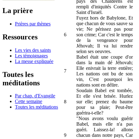
pays des Chaldéens est
rempli d'iniquités Contre le
La prière
Saint d'Israël.
Fuyez hors de Babylone, Et
que chacun de vous sauve sa
Prières par thèmes
vie; Ne périssez pas pour
6
son crime; Car c'est le temps
Ressources
de la vengeance pour
Jéhovah; Il va lui rendre
Les vies des saints
selon ses oeuvres.
Les témoignages
Babel était une coupe d'or
La messe expliquée
dans la main dé Jéhovah;
Elle enivrait la terre entière;
7
Toutes les
Les nations ont bu de son
vin, C'est pourquoi les
méditations
nations sont en délire.
Soudain Babel est tombée,
Par chap. d'Evangile
Et elle s'est brisée. Hurlez
Cette semaine
8
sur elle; prenez du baume
Toutes les méditations
pour sa plaie; Peut-être
guérira-t-elle?
"Nous avons voulu guérir
Babel, mais elle n'a pas
guéri. Laissez-la! allons
9
chacun dans notre pays, Car