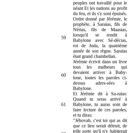
peuples ont travaillé pour le
néant Et les nations au profit
du feu, et ils s'y sont épuisés.
Ordre donné par Jérémie, le
prophète, à Saraïas, fils de
Nérias, fils de Maasias,
lorsqu'il se rendit à
59
Babylone avec Sé-décias,
roi de Juda, la quatrième
année de son règne. Saraïas
était grand chambellan.
Jérémie écrivit dans un livre
tous les malheurs qui
devaient arriver à Baby-
60
lone, toutes les paroles ci-
dessus adres-sées à
Babylone.
Et Jérémie dit à Sa-raïas:
Quand tu seras arrivé à
61
Babylone, tu auras soin de
faire lecture de ces paroles,
et tu diras:
"Jéhovah, c'est toi qui as dit
que ce lieu serait détruit, de
telle sorte qu'il n'y habiterait