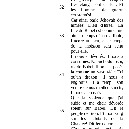
Les étangs sont en feu, Et
32
les hommes de guerre
consternés!
Car ainsi parle Jéhovah des
armées, Dieu d'Israël, La
fille de Babel est comme une
33
aire au temps où on la foule;
Encore un peu, et le temps
de la moisson sera venu
pour elle.
Il nous a dévorés, il nous a
consumés, Nabuchodonosor,
roi de Babel; Il nous a posés
là comme un vase vide; Tel
34
qu'un dragon, il nous a
engloutis, Il a rempli son
ventre de nos meilleurs mets;
Il nous a chassés.
Que la violence que j'ai
subie et ma chair dévorée
soient sur Babel! Dit le
35
peuple de Sion, Et mon sang
sur les habitants de la
Chaldée! Dit Jérusalem.
C'est pourquoi ainsi parle