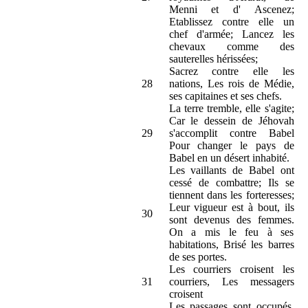
Menni et d' Ascenez;
Etablissez contre elle un
chef d'armée; Lancez les
chevaux comme des
sauterelles hérissées;
Sacrez contre elle les
28
nations, Les rois de Médie,
ses capitaines et ses chefs.
La terre tremble, elle s'agite;
Car le dessein de Jéhovah
29
s'accomplit contre Babel
Pour changer le pays de
Babel en un désert inhabité.
Les vaillants de Babel ont
cessé de combattre; Ils se
tiennent dans les forteresses;
Leur vigueur est à bout, ils
30
sont devenus des femmes.
On a mis le feu à ses
habitations, Brisé les barres
de ses portes.
Les courriers croisent les
31
courriers, Les messagers
croisent
Les passages sont occupés,