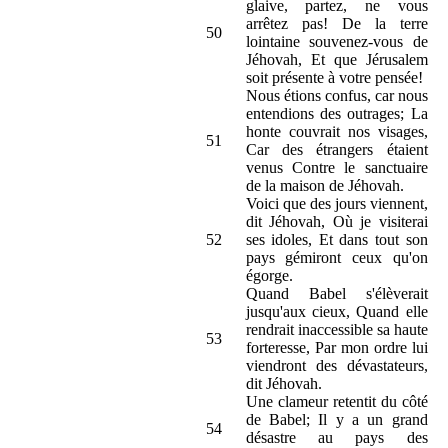
glaive, partez, ne vous
arrêtez pas! De la terre
50
lointaine souvenez-vous de
Jéhovah, Et que Jérusalem
soit présente à votre pensée!
Nous étions confus, car nous
entendions des outrages; La
honte couvrait nos visages,
51
Car des étrangers étaient
venus Contre le sanctuaire
de la maison de Jéhovah.
Voici que des jours viennent,
dit Jéhovah, Où je visiterai
52
ses idoles, Et dans tout son
pays gémiront ceux qu'on
égorge.
Quand Babel s'élèverait
jusqu'aux cieux, Quand elle
rendrait inaccessible sa haute
53
forteresse, Par mon ordre lui
viendront des dévastateurs,
dit Jéhovah.
Une clameur retentit du côté
de Babel; Il y a un grand
54
désastre au pays des