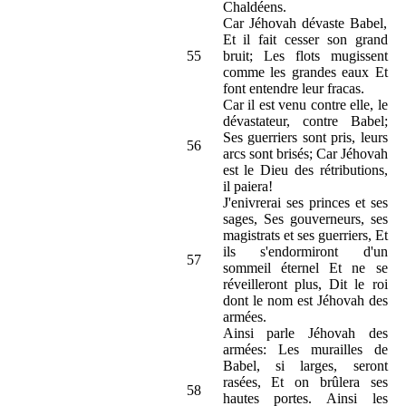
Chaldéens.
Car Jéhovah dévaste Babel,
Et il fait cesser son grand
55
bruit; Les flots mugissent
comme les grandes eaux Et
font entendre leur fracas.
Car il est venu contre elle, le
dévastateur, contre Babel;
Ses guerriers sont pris, leurs
56
arcs sont brisés; Car Jéhovah
est le Dieu des rétributions,
il paiera!
J'enivrerai ses princes et ses
sages, Ses gouverneurs, ses
magistrats et ses guerriers, Et
ils s'endormiront d'un
57
sommeil éternel Et ne se
réveilleront plus, Dit le roi
dont le nom est Jéhovah des
armées.
Ainsi parle Jéhovah des
armées: Les murailles de
Babel, si larges, seront
rasées, Et on brûlera ses
58
hautes portes. Ainsi les