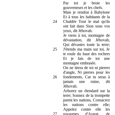
Par toi je broie les
gouverneurs et les chefs.
Mais je rendrai à Babylone
Et à tous les habitants de la
24
Chaldée Tout le mal qu'ils
ont fait dans Sion sous vos
yeux, dit Jéhovah.
Je viens à toi, montagne de
dévastation, dit Jéhovah,
Qui dévastes toute la terre;
25
J'étends ma main sur toi, Je
te roule du haut des rochers
Et je fais de toi une
montagne embrasée.
On ne tirera de toi ni pierres
d'angle, Ni pierres pour les
26
fondements, Car tu seras à
jamais une ruine, dit
Jéhovah.
Arborez un étendard sur la
terre; Sonnez de la trompette
parmi les nations, Consacrez
les nations contre elle;
Appelez contre elle les
27
royaumes d'Ararat, de