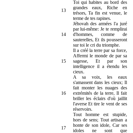
Toi qui habites au bord des
grandes eaux, Riche en
13
trésors, Ta fin est venue, le
terme de tes rapines.
Jéhovah des armées l'a juré
par lui-même: Je te remplirai
14
d'hommes, comme de
sauterelles, Et ils pousseront
sur toi le cri du triomphe.
Il a créé la terre par sa force,
Affermi le monde de par sa
15
sagesse, Et par son
intelligence il a étendu les
cieux.
A sa voix, les eaux
s'amassent dans les cieux; Il
fait monter les nuages des
16
extrémités de la terre, Il fait
briller les éclairs d'où jaillit
l'averse Et tire le vent de ses
réservoirs.
Tout homme est stupide,
hors de sens; Tout artisan a
honte de son idole, Car ses
17
idoles ne sont que