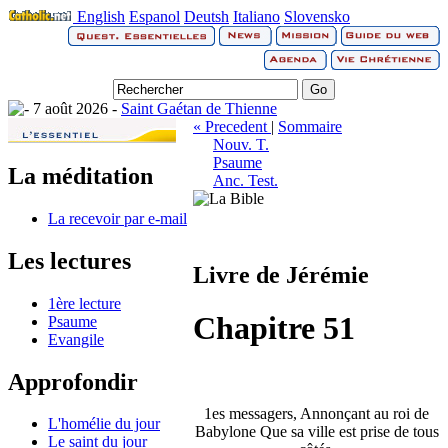
English
Espanol
Deutsh
Italiano
Slovensko
7 août 2026 -
Saint Gaétan de Thienne
« Precedent
|
Sommaire
Nouv. T.
Psaume
La méditation
Anc. Test.
La recevoir par e-mail
Les lectures
Livre de Jérémie
1ère lecture
Chapitre 51
Psaume
Evangile
Approfondir
1es messagers, Annonçant au roi de
L'homélie du jour
Babylone Que sa ville est prise de tous
Le saint du jour