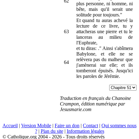
62
plus personne, ni homme, ni
bête, mais qu'il serait une
solitude pour toujours."
Et quand tu auras achevé la
lecture de ce livre, tu y
63
attacheras une pierre et tu le
lanceras au milieu de
l'Euphrate,
et tu diras: ." Ainsi s'abîmera
Babylone, et elle ne se
relèvera pas du malheur que
64
j'amènerai sur elle; et ils
tomberont épuisés. Jusqu'ici
les paroles de Jérémie.
Traduction en français du Chanoine
Crampon, édition numérique par
Jesusmarie.com
Accueil
|
Version Mobile
|
Faire un don
|
Contact
|
Qui sommes nous
?
|
Plan du site
|
Information légales
© Catholique.org 2004 - 2026 - Tous droits réservés