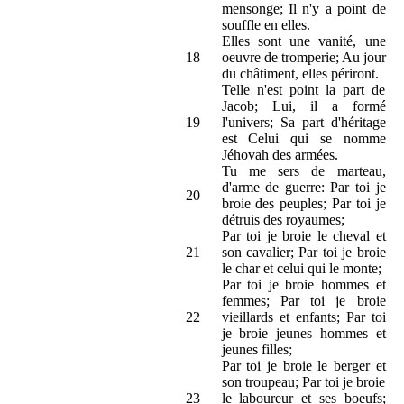
mensonge; Il n'y a point de
souffle en elles.
Elles sont une vanité, une
18
oeuvre de tromperie; Au jour
du châtiment, elles périront.
Telle n'est point la part de
Jacob; Lui, il a formé
19
l'univers; Sa part d'héritage
est Celui qui se nomme
Jéhovah des armées.
Tu me sers de marteau,
d'arme de guerre: Par toi je
20
broie des peuples; Par toi je
détruis des royaumes;
Par toi je broie le cheval et
21
son cavalier; Par toi je broie
le char et celui qui le monte;
Par toi je broie hommes et
femmes; Par toi je broie
22
vieillards et enfants; Par toi
je broie jeunes hommes et
jeunes filles;
Par toi je broie le berger et
son troupeau; Par toi je broie
23
le laboureur et ses boeufs;