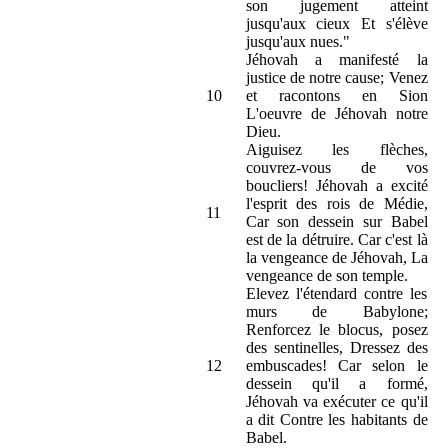
son jugement atteint
jusqu'aux cieux Et s'élève
jusqu'aux nues."
Jéhovah a manifesté la
justice de notre cause; Venez
10
et racontons en Sion
L'oeuvre de Jéhovah notre
Dieu.
Aiguisez les flèches,
couvrez-vous de vos
boucliers! Jéhovah a excité
l'esprit des rois de Médie,
11
Car son dessein sur Babel
est de la détruire. Car c'est là
la vengeance de Jéhovah, La
vengeance de son temple.
Elevez l'étendard contre les
murs de Babylone;
Renforcez le blocus, posez
des sentinelles, Dressez des
12
embuscades! Car selon le
dessein qu'il a formé,
Jéhovah va exécuter ce qu'il
a dit Contre les habitants de
Babel.