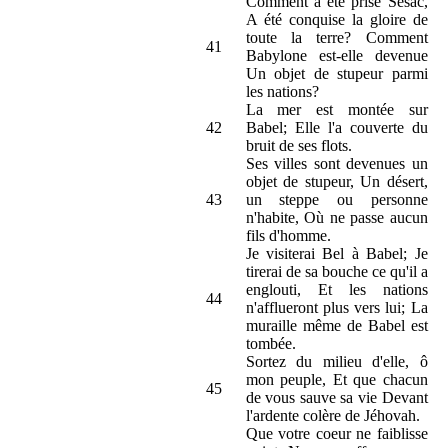
Comment a été prise Sésac,
A été conquise la gloire de
toute la terre? Comment
41
Babylone est-elle devenue
Un objet de stupeur parmi
les nations?
La mer est montée sur
42
Babel; Elle l'a couverte du
bruit de ses flots.
Ses villes sont devenues un
objet de stupeur, Un désert,
43
un steppe ou personne
n'habite, Où ne passe aucun
fils d'homme.
Je visiterai Bel à Babel; Je
tirerai de sa bouche ce qu'il a
englouti, Et les nations
44
n'afflueront plus vers lui; La
muraille même de Babel est
tombée.
Sortez du milieu d'elle, ô
mon peuple, Et que chacun
45
de vous sauve sa vie Devant
l'ardente colère de Jéhovah.
Que votre coeur ne faiblisse