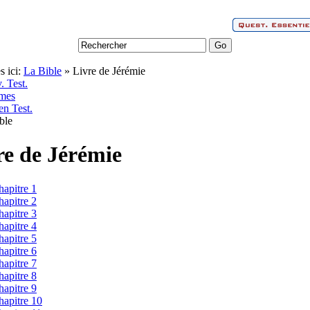
s ici:
La Bible
» Livre de Jérémie
. Test.
mes
en Test.
re de Jérémie
hapitre 1
hapitre 2
hapitre 3
hapitre 4
hapitre 5
hapitre 6
hapitre 7
hapitre 8
hapitre 9
hapitre 10